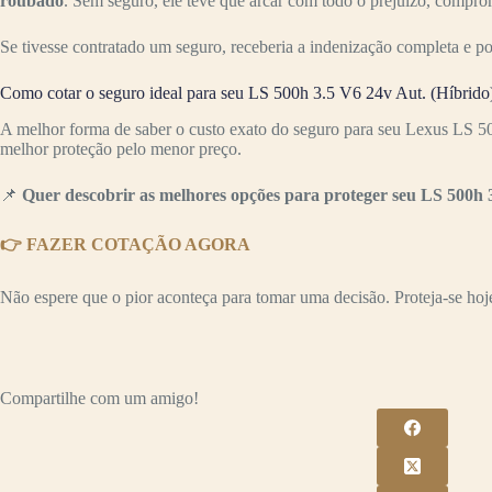
roubado
. Sem seguro, ele teve que arcar com todo o prejuízo, compr
Se tivesse contratado um seguro, receberia a indenização completa e p
Como cotar o seguro ideal para seu LS 500h 3.5 V6 24v Aut. (Híbrido
A melhor forma de saber o custo exato do seguro para seu Lexus LS 50
melhor proteção pelo menor preço.
📌
Quer descobrir as melhores opções para proteger seu LS 500h 
👉 FAZER COTAÇÃO AGORA
Não espere que o pior aconteça para tomar uma decisão. Proteja-se hoje 
Compartilhe com um amigo!