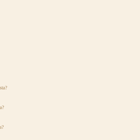
sta?
a?
a?