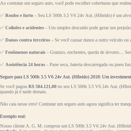
Ao contratar um seguro auto, você pode escolher coberturas que realme
✅
Roubo e furto
– Seu LS 500h 3.5 V6 24v Aut. (Híbrido) é um alvo 
✅
Colisões e acidentes
– Um simples descuido pode gerar um prejuízo 
✅
Danos contra terceiros
– Se você causar danos a outro veículo ou a
✅
Fenômenos naturais
– Granizo, enchentes, queda de árvores… Sem
✅
Assistência 24 horas
– Pane seca, bateria descarregada ou pneu fur
Seguro para LS 500h 3.5 V6 24v Aut. (Híbrido) 2018: Um investiment
Se você pagou
R$ 584.121,00
no seu LS 500h 3.5 V6 24v Aut. (Híbrid
quando já é tarde demais.
Não caia nesse erro! Contratar um seguro auto agora significa ter tranq
Exemplo real:
Nosso cliente A. G. M. comprou um LS 500h 3.5 V6 24v Aut. (Híbrid