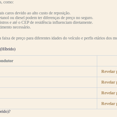
es, como:
s caros devido ao alto custo de reposição.
etanol ou diesel podem ter diferenças de preço no seguro.
nistros e até o CEP de residência influenciam diretamente.
timento necessário.
faixa de preço para diferentes idades do veículo e perfis etários dos mo
(Híbrido)
ondutor
Revelar 
Revelar 
Revelar 
Revelar 
brido)?