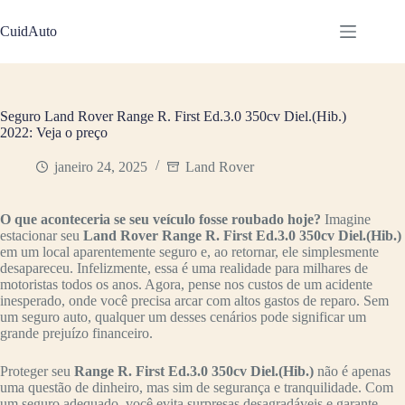
Pular
para
CuidAuto
o
conteúdo
Seguro Land Rover Range R. First Ed.3.0 350cv Diel.(Hib.)
2022: Veja o preço
janeiro 24, 2025
Land Rover
O que aconteceria se seu veículo fosse roubado hoje?
Imagine
estacionar seu
Land Rover Range R. First Ed.3.0 350cv Diel.(Hib.)
em um local aparentemente seguro e, ao retornar, ele simplesmente
desapareceu. Infelizmente, essa é uma realidade para milhares de
motoristas todos os anos. Agora, pense nos custos de um acidente
inesperado, onde você precisa arcar com altos gastos de reparo. Sem
um seguro auto, qualquer um desses cenários pode significar um
grande prejuízo financeiro.
Proteger seu
Range R. First Ed.3.0 350cv Diel.(Hib.)
não é apenas
uma questão de dinheiro, mas sim de segurança e tranquilidade. Com
um seguro adequado, você evita surpresas desagradáveis e garante