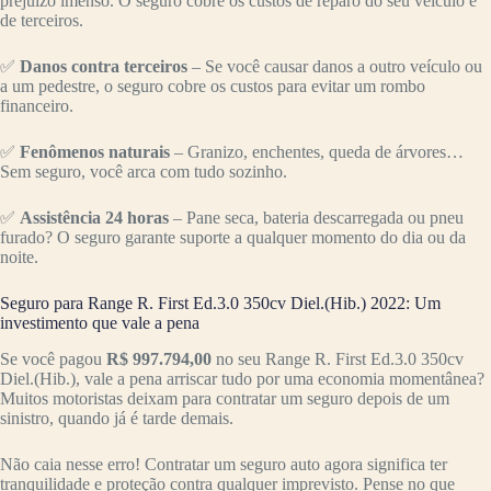
prejuízo imenso. O seguro cobre os custos de reparo do seu veículo e
de terceiros.
✅
Danos contra terceiros
– Se você causar danos a outro veículo ou
a um pedestre, o seguro cobre os custos para evitar um rombo
financeiro.
✅
Fenômenos naturais
– Granizo, enchentes, queda de árvores…
Sem seguro, você arca com tudo sozinho.
✅
Assistência 24 horas
– Pane seca, bateria descarregada ou pneu
furado? O seguro garante suporte a qualquer momento do dia ou da
noite.
Seguro para Range R. First Ed.3.0 350cv Diel.(Hib.) 2022: Um
investimento que vale a pena
Se você pagou
R$ 997.794,00
no seu Range R. First Ed.3.0 350cv
Diel.(Hib.), vale a pena arriscar tudo por uma economia momentânea?
Muitos motoristas deixam para contratar um seguro depois de um
sinistro, quando já é tarde demais.
Não caia nesse erro! Contratar um seguro auto agora significa ter
tranquilidade e proteção contra qualquer imprevisto. Pense no que