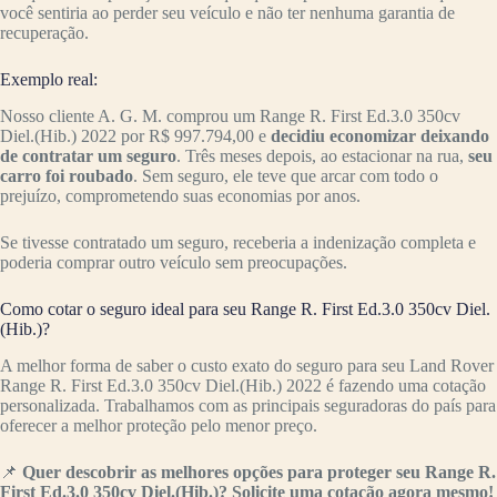
você sentiria ao perder seu veículo e não ter nenhuma garantia de
recuperação.
Exemplo real:
Nosso cliente A. G. M. comprou um Range R. First Ed.3.0 350cv
Diel.(Hib.) 2022 por R$ 997.794,00 e
decidiu economizar deixando
de contratar um seguro
. Três meses depois, ao estacionar na rua,
seu
carro foi roubado
. Sem seguro, ele teve que arcar com todo o
prejuízo, comprometendo suas economias por anos.
Se tivesse contratado um seguro, receberia a indenização completa e
poderia comprar outro veículo sem preocupações.
Como cotar o seguro ideal para seu Range R. First Ed.3.0 350cv Diel.
(Hib.)?
A melhor forma de saber o custo exato do seguro para seu Land Rover
Range R. First Ed.3.0 350cv Diel.(Hib.) 2022 é fazendo uma cotação
personalizada. Trabalhamos com as principais seguradoras do país para
oferecer a melhor proteção pelo menor preço.
📌
Quer descobrir as melhores opções para proteger seu Range R.
First Ed.3.0 350cv Diel.(Hib.)? Solicite uma cotação agora mesmo!