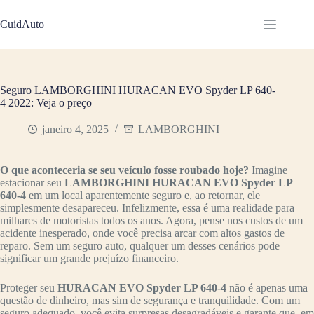
Pular
para
CuidAuto
o
conteúdo
Seguro LAMBORGHINI HURACAN EVO Spyder LP 640-
4 2022: Veja o preço
janeiro 4, 2025
LAMBORGHINI
O que aconteceria se seu veículo fosse roubado hoje?
Imagine
estacionar seu
LAMBORGHINI HURACAN EVO Spyder LP
640-4
em um local aparentemente seguro e, ao retornar, ele
simplesmente desapareceu. Infelizmente, essa é uma realidade para
milhares de motoristas todos os anos. Agora, pense nos custos de um
acidente inesperado, onde você precisa arcar com altos gastos de
reparo. Sem um seguro auto, qualquer um desses cenários pode
significar um grande prejuízo financeiro.
Proteger seu
HURACAN EVO Spyder LP 640-4
não é apenas uma
questão de dinheiro, mas sim de segurança e tranquilidade. Com um
seguro adequado, você evita surpresas desagradáveis e garante que, em