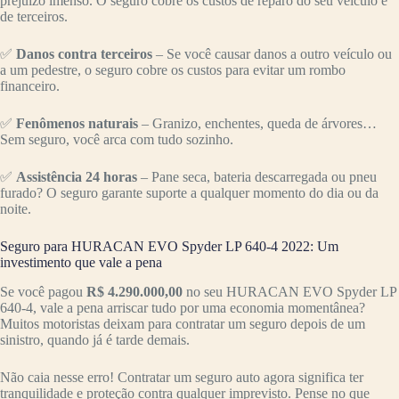
prejuízo imenso. O seguro cobre os custos de reparo do seu veículo e
de terceiros.
✅
Danos contra terceiros
– Se você causar danos a outro veículo ou
a um pedestre, o seguro cobre os custos para evitar um rombo
financeiro.
✅
Fenômenos naturais
– Granizo, enchentes, queda de árvores…
Sem seguro, você arca com tudo sozinho.
✅
Assistência 24 horas
– Pane seca, bateria descarregada ou pneu
furado? O seguro garante suporte a qualquer momento do dia ou da
noite.
Seguro para HURACAN EVO Spyder LP 640-4 2022: Um
investimento que vale a pena
Se você pagou
R$ 4.290.000,00
no seu HURACAN EVO Spyder LP
640-4, vale a pena arriscar tudo por uma economia momentânea?
Muitos motoristas deixam para contratar um seguro depois de um
sinistro, quando já é tarde demais.
Não caia nesse erro! Contratar um seguro auto agora significa ter
tranquilidade e proteção contra qualquer imprevisto. Pense no que