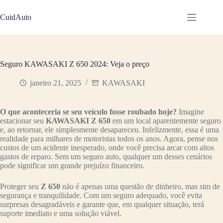
Pular
para
CuidAuto
o
conteúdo
Seguro KAWASAKI Z 650 2024: Veja o preço
janeiro 21, 2025
KAWASAKI
O que aconteceria se seu veículo fosse roubado hoje?
Imagine
estacionar seu
KAWASAKI Z 650
em um local aparentemente seguro
e, ao retornar, ele simplesmente desapareceu. Infelizmente, essa é uma
realidade para milhares de motoristas todos os anos. Agora, pense nos
custos de um acidente inesperado, onde você precisa arcar com altos
gastos de reparo. Sem um seguro auto, qualquer um desses cenários
pode significar um grande prejuízo financeiro.
Proteger seu
Z 650
não é apenas uma questão de dinheiro, mas sim de
segurança e tranquilidade. Com um seguro adequado, você evita
surpresas desagradáveis e garante que, em qualquer situação, terá
suporte imediato e uma solução viável.