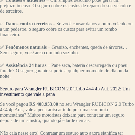
✅
Colisões e acidentes
– Um simples descuido pode gerar um
prejuízo imenso. O seguro cobre os custos de reparo do seu veículo e
de terceiros.
✅
Danos contra terceiros
– Se você causar danos a outro veículo ou
a um pedestre, o seguro cobre os custos para evitar um rombo
financeiro.
✅
Fenômenos naturais
– Granizo, enchentes, queda de árvores…
Sem seguro, você arca com tudo sozinho.
✅
Assistência 24 horas
– Pane seca, bateria descarregada ou pneu
furado? O seguro garante suporte a qualquer momento do dia ou da
noite.
Seguro para Wrangler RUBICON 2.0 Turbo 4×4 4p Aut. 2022: Um
investimento que vale a pena
Se você pagou
R$ 408.953,00
no seu Wrangler RUBICON 2.0 Turbo
4×4 4p Aut., vale a pena arriscar tudo por uma economia
momentânea? Muitos motoristas deixam para contratar um seguro
depois de um sinistro, quando já é tarde demais.
Não caia nesse erro! Contratar um seguro auto agora significa ter