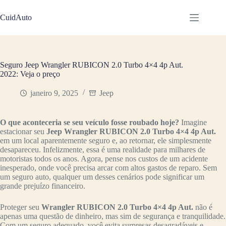
Pular
para
CuidAuto
o
conteúdo
Seguro Jeep Wrangler RUBICON 2.0 Turbo 4×4 4p Aut.
2022: Veja o preço
janeiro 9, 2025
Jeep
O que aconteceria se seu veículo fosse roubado hoje?
Imagine
estacionar seu
Jeep Wrangler RUBICON 2.0 Turbo 4×4 4p Aut.
em um local aparentemente seguro e, ao retornar, ele simplesmente
desapareceu. Infelizmente, essa é uma realidade para milhares de
motoristas todos os anos. Agora, pense nos custos de um acidente
inesperado, onde você precisa arcar com altos gastos de reparo. Sem
um seguro auto, qualquer um desses cenários pode significar um
grande prejuízo financeiro.
Proteger seu
Wrangler RUBICON 2.0 Turbo 4×4 4p Aut.
não é
apenas uma questão de dinheiro, mas sim de segurança e tranquilidade.
Com um seguro adequado, você evita surpresas desagradáveis e