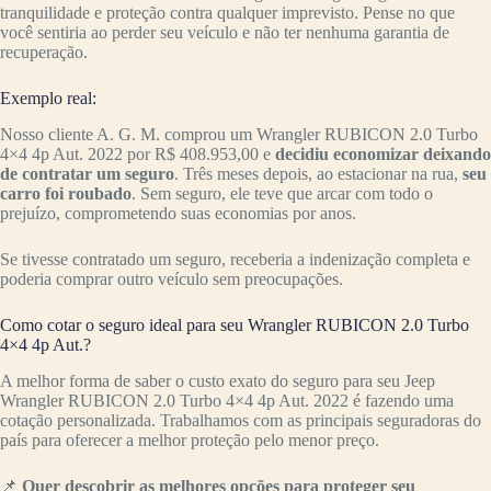
tranquilidade e proteção contra qualquer imprevisto. Pense no que
você sentiria ao perder seu veículo e não ter nenhuma garantia de
recuperação.
Exemplo real:
Nosso cliente A. G. M. comprou um Wrangler RUBICON 2.0 Turbo
4×4 4p Aut. 2022 por R$ 408.953,00 e
decidiu economizar deixando
de contratar um seguro
. Três meses depois, ao estacionar na rua,
seu
carro foi roubado
. Sem seguro, ele teve que arcar com todo o
prejuízo, comprometendo suas economias por anos.
Se tivesse contratado um seguro, receberia a indenização completa e
poderia comprar outro veículo sem preocupações.
Como cotar o seguro ideal para seu Wrangler RUBICON 2.0 Turbo
4×4 4p Aut.?
A melhor forma de saber o custo exato do seguro para seu Jeep
Wrangler RUBICON 2.0 Turbo 4×4 4p Aut. 2022 é fazendo uma
cotação personalizada. Trabalhamos com as principais seguradoras do
país para oferecer a melhor proteção pelo menor preço.
📌
Quer descobrir as melhores opções para proteger seu