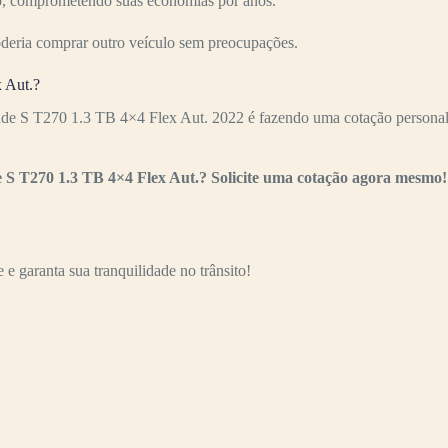
ízo, comprometendo suas economias por anos.
oderia comprar outro veículo sem preocupações.
 Aut.?
ade S T270 1.3 TB 4×4 Flex Aut. 2022 é fazendo uma cotação personali
 S T270 1.3 TB 4×4 Flex Aut.? Solicite uma cotação agora mesmo!
e garanta sua tranquilidade no trânsito!