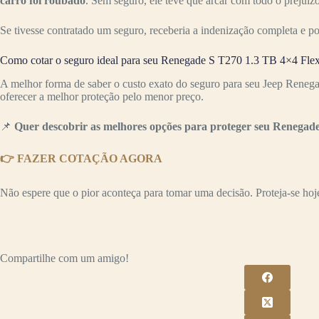
carro foi roubado
. Sem seguro, ele teve que arcar com todo o preju
Se tivesse contratado um seguro, receberia a indenização completa e p
Como cotar o seguro ideal para seu Renegade S T270 1.3 TB 4×4 Flex
A melhor forma de saber o custo exato do seguro para seu Jeep Reneg
oferecer a melhor proteção pelo menor preço.
📌
Quer descobrir as melhores opções para proteger seu Renegade
👉 FAZER COTAÇÃO AGORA
Não espere que o pior aconteça para tomar uma decisão. Proteja-se hoje 
Compartilhe com um amigo!