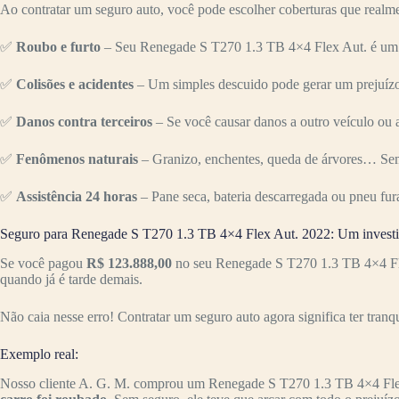
Ao contratar um seguro auto, você pode escolher coberturas que realme
✅
Roubo e furto
– Seu Renegade S T270 1.3 TB 4×4 Flex Aut. é um al
✅
Colisões e acidentes
– Um simples descuido pode gerar um prejuízo 
✅
Danos contra terceiros
– Se você causar danos a outro veículo ou a
✅
Fenômenos naturais
– Granizo, enchentes, queda de árvores… Sem
✅
Assistência 24 horas
– Pane seca, bateria descarregada ou pneu fur
Seguro para Renegade S T270 1.3 TB 4×4 Flex Aut. 2022: Um investi
Se você pagou
R$ 123.888,00
no seu Renegade S T270 1.3 TB 4×4 Flex
quando já é tarde demais.
Não caia nesse erro! Contratar um seguro auto agora significa ter tranq
Exemplo real:
Nosso cliente A. G. M. comprou um Renegade S T270 1.3 TB 4×4 Fle