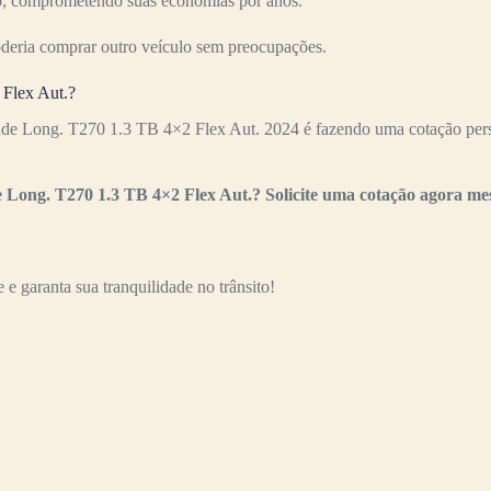
ízo, comprometendo suas economias por anos.
oderia comprar outro veículo sem preocupações.
 Flex Aut.?
ade Long. T270 1.3 TB 4×2 Flex Aut. 2024 é fazendo uma cotação perso
e Long. T270 1.3 TB 4×2 Flex Aut.? Solicite uma cotação agora m
e garanta sua tranquilidade no trânsito!