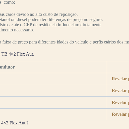
es, como:
s caros devido ao alto custo de reposição.
etanol ou diesel podem ter diferenças de preço no seguro.
nistros e até o CEP de residência influenciam diretamente.
timento necessário.
faixa de preço para diferentes idades do veículo e perfis etários dos mo
3 TB 4×2 Flex Aut.
ondutor
Revelar 
Revelar 
Revelar 
Revelar 
 4×2 Flex Aut.?