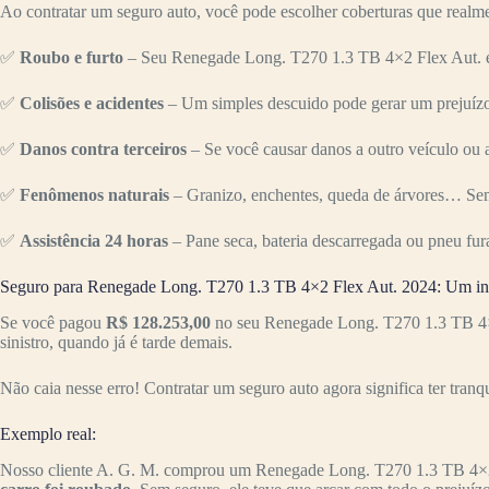
Ao contratar um seguro auto, você pode escolher coberturas que realme
✅
Roubo e furto
– Seu Renegade Long. T270 1.3 TB 4×2 Flex Aut. é 
✅
Colisões e acidentes
– Um simples descuido pode gerar um prejuízo 
✅
Danos contra terceiros
– Se você causar danos a outro veículo ou a
✅
Fenômenos naturais
– Granizo, enchentes, queda de árvores… Sem
✅
Assistência 24 horas
– Pane seca, bateria descarregada ou pneu fur
Seguro para Renegade Long. T270 1.3 TB 4×2 Flex Aut. 2024: Um inv
Se você pagou
R$ 128.253,00
no seu Renegade Long. T270 1.3 TB 4×2
sinistro, quando já é tarde demais.
Não caia nesse erro! Contratar um seguro auto agora significa ter tranq
Exemplo real:
Nosso cliente A. G. M. comprou um Renegade Long. T270 1.3 TB 4×2