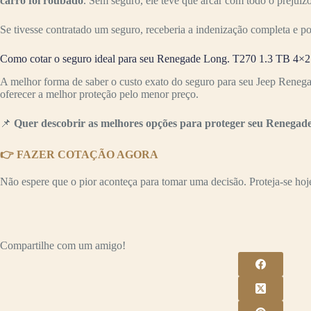
carro foi roubado
. Sem seguro, ele teve que arcar com todo o preju
Se tivesse contratado um seguro, receberia a indenização completa e p
Como cotar o seguro ideal para seu Renegade Long. T270 1.3 TB 4×2
A melhor forma de saber o custo exato do seguro para seu Jeep Reneg
oferecer a melhor proteção pelo menor preço.
📌
Quer descobrir as melhores opções para proteger seu Renegad
👉 FAZER COTAÇÃO AGORA
Não espere que o pior aconteça para tomar uma decisão. Proteja-se hoje 
Compartilhe com um amigo!