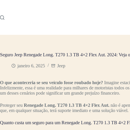
Pular
para
o
conteúdo
Seguro Jeep Renegade Long. T270 1.3 TB 4×2 Flex Aut. 2024: Veja o
janeiro 6, 2025
Jeep
O que aconteceria se seu veículo fosse roubado hoje?
Imagine estac
Infelizmente, essa é uma realidade para milhares de motoristas todos o
um desses cenários pode significar um grande prejuízo financeiro.
Proteger seu
Renegade Long. T270 1.3 TB 4×2 Flex Aut.
não é apen
que, em qualquer situação, terá suporte imediato e uma solução viável.
Quanto custa um seguro para um Renegade Long. T270 1.3 TB 4×2 Fl