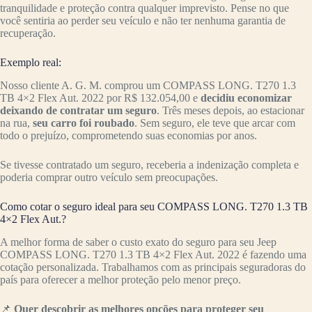
tranquilidade e proteção contra qualquer imprevisto. Pense no que
você sentiria ao perder seu veículo e não ter nenhuma garantia de
recuperação.
Exemplo real:
Nosso cliente A. G. M. comprou um COMPASS LONG. T270 1.3
TB 4×2 Flex Aut. 2022 por R$ 132.054,00 e
decidiu economizar
deixando de contratar um seguro
. Três meses depois, ao estacionar
na rua,
seu carro foi roubado
. Sem seguro, ele teve que arcar com
todo o prejuízo, comprometendo suas economias por anos.
Se tivesse contratado um seguro, receberia a indenização completa e
poderia comprar outro veículo sem preocupações.
Como cotar o seguro ideal para seu COMPASS LONG. T270 1.3 TB
4×2 Flex Aut.?
A melhor forma de saber o custo exato do seguro para seu Jeep
COMPASS LONG. T270 1.3 TB 4×2 Flex Aut. 2022 é fazendo uma
cotação personalizada. Trabalhamos com as principais seguradoras do
país para oferecer a melhor proteção pelo menor preço.
📌
Quer descobrir as melhores opções para proteger seu