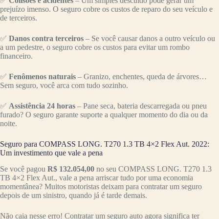
✅
Colisões e acidentes
– Um simples descuido pode gerar um
prejuízo imenso. O seguro cobre os custos de reparo do seu veículo e
de terceiros.
✅
Danos contra terceiros
– Se você causar danos a outro veículo ou
a um pedestre, o seguro cobre os custos para evitar um rombo
financeiro.
✅
Fenômenos naturais
– Granizo, enchentes, queda de árvores…
Sem seguro, você arca com tudo sozinho.
✅
Assistência 24 horas
– Pane seca, bateria descarregada ou pneu
furado? O seguro garante suporte a qualquer momento do dia ou da
noite.
Seguro para COMPASS LONG. T270 1.3 TB 4×2 Flex Aut. 2022:
Um investimento que vale a pena
Se você pagou
R$ 132.054,00
no seu COMPASS LONG. T270 1.3
TB 4×2 Flex Aut., vale a pena arriscar tudo por uma economia
momentânea? Muitos motoristas deixam para contratar um seguro
depois de um sinistro, quando já é tarde demais.
Não caia nesse erro! Contratar um seguro auto agora significa ter