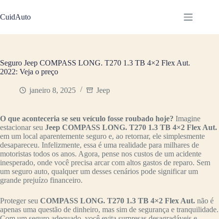
Pular
para
CuidAuto
o
conteúdo
Seguro Jeep COMPASS LONG. T270 1.3 TB 4×2 Flex Aut.
2022: Veja o preço
janeiro 8, 2025
Jeep
O que aconteceria se seu veículo fosse roubado hoje?
Imagine
estacionar seu
Jeep COMPASS LONG. T270 1.3 TB 4×2 Flex Aut.
em um local aparentemente seguro e, ao retornar, ele simplesmente
desapareceu. Infelizmente, essa é uma realidade para milhares de
motoristas todos os anos. Agora, pense nos custos de um acidente
inesperado, onde você precisa arcar com altos gastos de reparo. Sem
um seguro auto, qualquer um desses cenários pode significar um
grande prejuízo financeiro.
Proteger seu
COMPASS LONG. T270 1.3 TB 4×2 Flex Aut.
não é
apenas uma questão de dinheiro, mas sim de segurança e tranquilidade.
Com um seguro adequado, você evita surpresas desagradáveis e