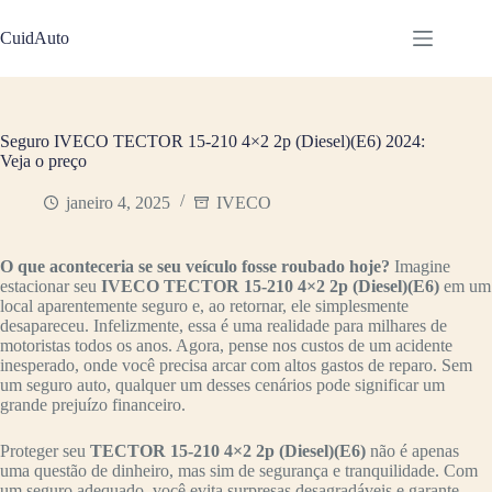
Pular
para
CuidAuto
o
conteúdo
Seguro IVECO TECTOR 15-210 4×2 2p (Diesel)(E6) 2024:
Veja o preço
janeiro 4, 2025
IVECO
O que aconteceria se seu veículo fosse roubado hoje?
Imagine
estacionar seu
IVECO TECTOR 15-210 4×2 2p (Diesel)(E6)
em um
local aparentemente seguro e, ao retornar, ele simplesmente
desapareceu. Infelizmente, essa é uma realidade para milhares de
motoristas todos os anos. Agora, pense nos custos de um acidente
inesperado, onde você precisa arcar com altos gastos de reparo. Sem
um seguro auto, qualquer um desses cenários pode significar um
grande prejuízo financeiro.
Proteger seu
TECTOR 15-210 4×2 2p (Diesel)(E6)
não é apenas
uma questão de dinheiro, mas sim de segurança e tranquilidade. Com
um seguro adequado, você evita surpresas desagradáveis e garante