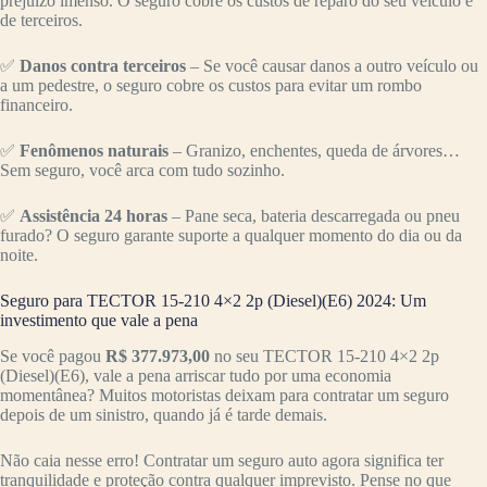
prejuízo imenso. O seguro cobre os custos de reparo do seu veículo e
de terceiros.
✅
Danos contra terceiros
– Se você causar danos a outro veículo ou
a um pedestre, o seguro cobre os custos para evitar um rombo
financeiro.
✅
Fenômenos naturais
– Granizo, enchentes, queda de árvores…
Sem seguro, você arca com tudo sozinho.
✅
Assistência 24 horas
– Pane seca, bateria descarregada ou pneu
furado? O seguro garante suporte a qualquer momento do dia ou da
noite.
Seguro para TECTOR 15-210 4×2 2p (Diesel)(E6) 2024: Um
investimento que vale a pena
Se você pagou
R$ 377.973,00
no seu TECTOR 15-210 4×2 2p
(Diesel)(E6), vale a pena arriscar tudo por uma economia
momentânea? Muitos motoristas deixam para contratar um seguro
depois de um sinistro, quando já é tarde demais.
Não caia nesse erro! Contratar um seguro auto agora significa ter
tranquilidade e proteção contra qualquer imprevisto. Pense no que