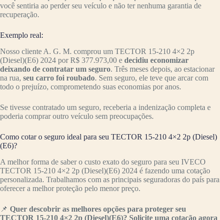
você sentiria ao perder seu veículo e não ter nenhuma garantia de
recuperação.
Exemplo real:
Nosso cliente A. G. M. comprou um TECTOR 15-210 4×2 2p
(Diesel)(E6) 2024 por R$ 377.973,00 e
decidiu economizar
deixando de contratar um seguro
. Três meses depois, ao estacionar
na rua,
seu carro foi roubado
. Sem seguro, ele teve que arcar com
todo o prejuízo, comprometendo suas economias por anos.
Se tivesse contratado um seguro, receberia a indenização completa e
poderia comprar outro veículo sem preocupações.
Como cotar o seguro ideal para seu TECTOR 15-210 4×2 2p (Diesel)
(E6)?
A melhor forma de saber o custo exato do seguro para seu IVECO
TECTOR 15-210 4×2 2p (Diesel)(E6) 2024 é fazendo uma cotação
personalizada. Trabalhamos com as principais seguradoras do país para
oferecer a melhor proteção pelo menor preço.
📌
Quer descobrir as melhores opções para proteger seu
TECTOR 15-210 4×2 2p (Diesel)(E6)? Solicite uma cotação agora