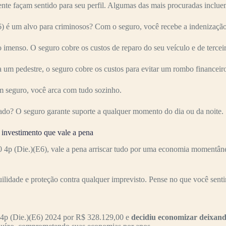
nte façam sentido para seu perfil. Algumas das mais procuradas inclue
um alvo para criminosos? Com o seguro, você recebe a indenização c
imenso. O seguro cobre os custos de reparo do seu veículo e de terceir
 um pedestre, o seguro cobre os custos para evitar um rombo financeir
 seguro, você arca com tudo sozinho.
ado? O seguro garante suporte a qualquer momento do dia ou da noite.
nvestimento que vale a pena
(Die.)(E6), vale a pena arriscar tudo por uma economia momentânea
uilidade e proteção contra qualquer imprevisto. Pense no que você senti
p (Die.)(E6) 2024 por R$ 328.129,00 e
decidiu economizar deixand