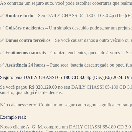
Ao contratar um seguro auto, você pode escolher coberturas que realme
✅
Roubo e furto
– Seu DAILY CHASSI 65-180 CD 3.0 4p (Die.)(E6) é 
✅
Colisões e acidentes
– Um simples descuido pode gerar um prejuízo 
✅
Danos contra terceiros
– Se você causar danos a outro veículo ou a
✅
Fenômenos naturais
– Granizo, enchentes, queda de árvores… Sem
✅
Assistência 24 horas
– Pane seca, bateria descarregada ou pneu fur
Seguro para DAILY CHASSI 65-180 CD 3.0 4p (Die.)(E6) 2024: Um i
Se você pagou
R$ 328.129,00
no seu DAILY CHASSI 65-180 CD 3.0 4p 
sinistro, quando já é tarde demais.
Não caia nesse erro! Contratar um seguro auto agora significa ter tranq
Exemplo real:
Nosso cliente A. G. M. comprou um DAILY CHASSI 65-180 CD 3.0 4