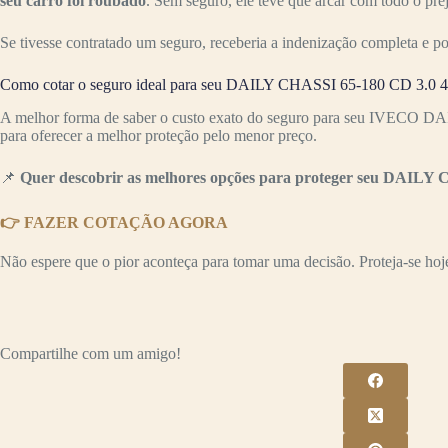
seu carro foi roubado
. Sem seguro, ele teve que arcar com todo o pr
Se tivesse contratado um seguro, receberia a indenização completa e p
Como cotar o seguro ideal para seu DAILY CHASSI 65-180 CD 3.0 4p
A melhor forma de saber o custo exato do seguro para seu IVECO DA
para oferecer a melhor proteção pelo menor preço.
📌
Quer descobrir as melhores opções para proteger seu DAILY C
👉 FAZER COTAÇÃO AGORA
Não espere que o pior aconteça para tomar uma decisão. Proteja-se hoje 
Compartilhe com um amigo!