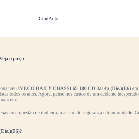
CuidAuto
eja o preço
ionar seu
IVECO DAILY CHASSI 65-180 CD 3.0 4p (Die.)(E6)
em 
ristas todos os anos. Agora, pense nos custos de um acidente inesperad
inanceiro.
enas uma questão de dinheiro, mas sim de segurança e tranquilidade. C
Die.)(E6)?