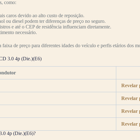
es, como:
s caros devido ao alto custo de reposição.
nol ou diesel podem ter diferenças de preço no seguro.
nistros e até o CEP de residência influenciam diretamente.
timento necessário.
faixa de preço para diferentes idades do veículo e perfis etários dos mo
D 3.0 4p (Die.)(E6)
ondutor
Revelar 
Revelar 
Revelar 
Revelar 
.0 4p (Die.)(E6)?