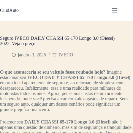
Pular
para
CuidAuto
o
conteúdo
Seguro IVECO DAILY CHASSI 65-170 Longo 3.0 (Diesel)
2022: Veja o preço
janeiro 3, 2025
IVECO
O que aconteceria se seu veículo fosse roubado hoje?
Imagine
estacionar seu
IVECO DAILY CHASSI 65-170 Longo 3.0 (Diesel)
em um local aparentemente seguro e, ao retornar, ele simplesmente
desapareceu. Infelizmente, essa é uma realidade para milhares de
motoristas todos os anos. Agora, pense nos custos de um acidente
inesperado, onde você precisa arcar com altos gastos de reparo. Sem
um seguro auto, qualquer um desses cenários pode significar um
grande prejuízo financeiro.
Proteger seu
DAILY CHASSI 65-170 Longo 3.0 (Diesel)
não é
apenas uma questão de dinheiro, mas sim de segurança e tranquilidade.
Com um seguro adequado, você evita surpresas desagradáveis e