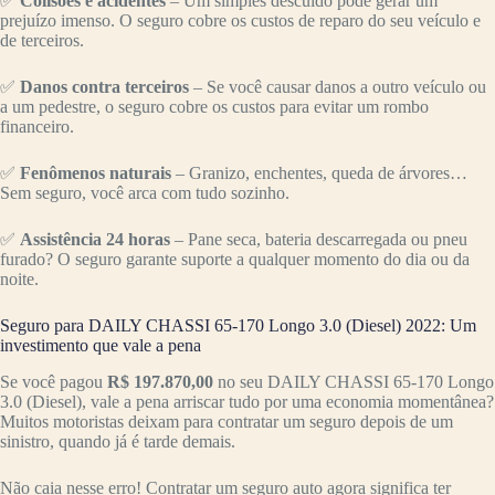
✅
Colisões e acidentes
– Um simples descuido pode gerar um
prejuízo imenso. O seguro cobre os custos de reparo do seu veículo e
de terceiros.
✅
Danos contra terceiros
– Se você causar danos a outro veículo ou
a um pedestre, o seguro cobre os custos para evitar um rombo
financeiro.
✅
Fenômenos naturais
– Granizo, enchentes, queda de árvores…
Sem seguro, você arca com tudo sozinho.
✅
Assistência 24 horas
– Pane seca, bateria descarregada ou pneu
furado? O seguro garante suporte a qualquer momento do dia ou da
noite.
Seguro para DAILY CHASSI 65-170 Longo 3.0 (Diesel) 2022: Um
investimento que vale a pena
Se você pagou
R$ 197.870,00
no seu DAILY CHASSI 65-170 Longo
3.0 (Diesel), vale a pena arriscar tudo por uma economia momentânea?
Muitos motoristas deixam para contratar um seguro depois de um
sinistro, quando já é tarde demais.
Não caia nesse erro! Contratar um seguro auto agora significa ter