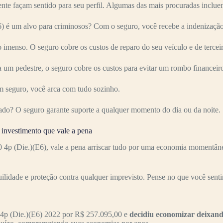
nte façam sentido para seu perfil. Algumas das mais procuradas inclue
um alvo para criminosos? Com o seguro, você recebe a indenização c
imenso. O seguro cobre os custos de reparo do seu veículo e de terceir
 um pedestre, o seguro cobre os custos para evitar um rombo financeir
 seguro, você arca com tudo sozinho.
ado? O seguro garante suporte a qualquer momento do dia ou da noite.
nvestimento que vale a pena
(Die.)(E6), vale a pena arriscar tudo por uma economia momentânea
uilidade e proteção contra qualquer imprevisto. Pense no que você senti
p (Die.)(E6) 2022 por R$ 257.095,00 e
decidiu economizar deixand