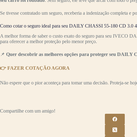
seu carro foi roubado
. Sem seguro, ele teve que arcar com todo o pr
Se tivesse contratado um seguro, receberia a indenização completa e p
Como cotar o seguro ideal para seu DAILY CHASSI 55-180 CD 3.0 4p
A melhor forma de saber o custo exato do seguro para seu IVECO DA
para oferecer a melhor proteção pelo menor preço.
📌
Quer descobrir as melhores opções para proteger seu DAILY C
👉 FAZER COTAÇÃO AGORA
Não espere que o pior aconteça para tomar uma decisão. Proteja-se hoje 
Compartilhe com um amigo!