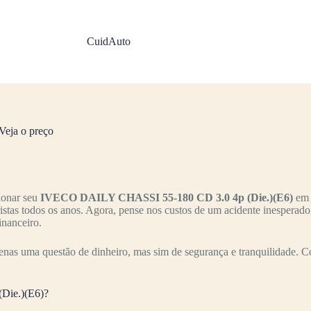
CuidAuto
eja o preço
ionar seu
IVECO DAILY CHASSI 55-180 CD 3.0 4p (Die.)(E6)
em 
ristas todos os anos. Agora, pense nos custos de um acidente inesperad
inanceiro.
enas uma questão de dinheiro, mas sim de segurança e tranquilidade. C
Die.)(E6)?