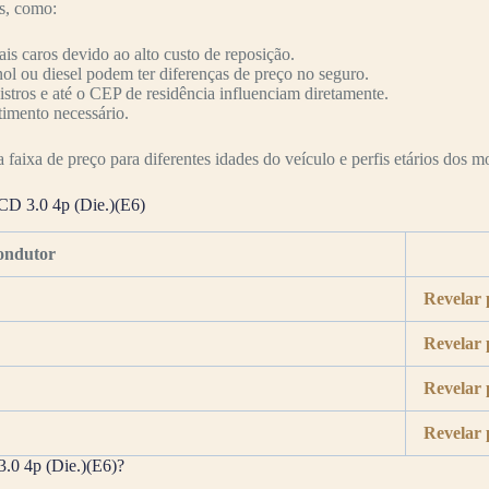
es, como:
s caros devido ao alto custo de reposição.
nol ou diesel podem ter diferenças de preço no seguro.
nistros e até o CEP de residência influenciam diretamente.
timento necessário.
faixa de preço para diferentes idades do veículo e perfis etários dos mo
D 3.0 4p (Die.)(E6)
ondutor
Revelar 
Revelar 
Revelar 
Revelar 
.0 4p (Die.)(E6)?