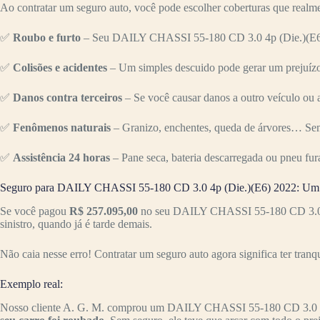
Ao contratar um seguro auto, você pode escolher coberturas que realme
✅
Roubo e furto
– Seu DAILY CHASSI 55-180 CD 3.0 4p (Die.)(E6) é 
✅
Colisões e acidentes
– Um simples descuido pode gerar um prejuízo 
✅
Danos contra terceiros
– Se você causar danos a outro veículo ou a
✅
Fenômenos naturais
– Granizo, enchentes, queda de árvores… Sem
✅
Assistência 24 horas
– Pane seca, bateria descarregada ou pneu fur
Seguro para DAILY CHASSI 55-180 CD 3.0 4p (Die.)(E6) 2022: Um i
Se você pagou
R$ 257.095,00
no seu DAILY CHASSI 55-180 CD 3.0 4p 
sinistro, quando já é tarde demais.
Não caia nesse erro! Contratar um seguro auto agora significa ter tranq
Exemplo real:
Nosso cliente A. G. M. comprou um DAILY CHASSI 55-180 CD 3.0 4