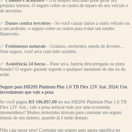
✅
Colisões e acidentes
– Um simples descuido pode gerar um
prejuízo imenso. O seguro cobre os custos de reparo do seu veículo e
de terceiros.
✅
Danos contra terceiros
– Se você causar danos a outro veículo ou
a um pedestre, o seguro cobre os custos para evitar um rombo
financeiro.
✅
Fenômenos naturais
– Granizo, enchentes, queda de árvores…
Sem seguro, você arca com tudo sozinho.
✅
Assistência 24 horas
– Pane seca, bateria descarregada ou pneu
furado? O seguro garante suporte a qualquer momento do dia ou da
noite.
Seguro para HB20S Platinum Plus 1.0 TB Flex 12V Aut. 2024: Um
investimento que vale a pena
Se você pagou
R$ 106.897,00
no seu HB20S Platinum Plus 1.0 TB
Flex 12V Aut., vale a pena arriscar tudo por uma economia
momentânea? Muitos motoristas deixam para contratar um seguro
depois de um sinistro, quando já é tarde demais.
Não caia nesse erro! Contratar um seguro auto agora significa ter