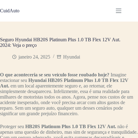
Pular
para
CuidAuto
o
conteúdo
Seguro Hyundai HB20S Platinum Plus 1.0 TB Flex 12V Aut.
2024: Veja o preço
janeiro 24, 2025
Hyundai
O que aconteceria se seu veículo fosse roubado hoje?
Imagine
estacionar seu
Hyundai HB20S Platinum Plus 1.0 TB Flex 12V
Aut.
em um local aparentemente seguro e, ao retornar, ele
simplesmente desapareceu. Infelizmente, essa é uma realidade para
milhares de motoristas todos os anos. Agora, pense nos custos de um
acidente inesperado, onde você precisa arcar com altos gastos de
reparo. Sem um seguro auto, qualquer um desses cenários pode
significar um grande prejuízo financeiro.
Proteger seu
HB20S Platinum Plus 1.0 TB Flex 12V Aut.
não é
apenas uma questão de dinheiro, mas sim de segurança e tranquilidade.
Com um seguro adequado, você evita surpresas desagradáveis e