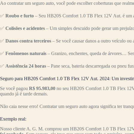
Ao contratar um seguro auto, você pode escolher coberturas que realme
✅
Roubo e furto
– Seu HB20S Comfort 1.0 TB Flex 12V Aut. é um alv
✅
Colisões e acidentes
– Um simples descuido pode gerar um prejuízo 
✅
Danos contra terceiros
– Se você causar danos a outro veículo ou a
✅
Fenômenos naturais
– Granizo, enchentes, queda de árvores… Sem
✅
Assistência 24 horas
– Pane seca, bateria descarregada ou pneu fur
Seguro para HB20S Comfort 1.0 TB Flex 12V Aut. 2024: Um investim
Se você pagou
R$ 95.983,00
no seu HB20S Comfort 1.0 TB Flex 12V Au
quando já é tarde demais.
Não caia nesse erro! Contratar um seguro auto agora significa ter tranq
Exemplo real:
Nosso cliente A. G. M. comprou um HB20S Comfort 1.0 TB Flex 12V