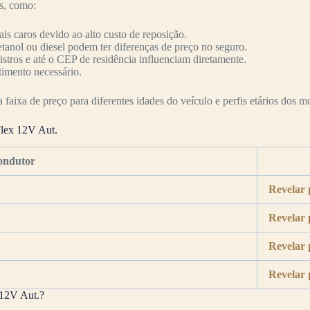
es, como:
s caros devido ao alto custo de reposição.
etanol ou diesel podem ter diferenças de preço no seguro.
nistros e até o CEP de residência influenciam diretamente.
timento necessário.
faixa de preço para diferentes idades do veículo e perfis etários dos mo
Flex 12V Aut.
ondutor
Revelar 
Revelar 
Revelar 
Revelar 
 12V Aut.?