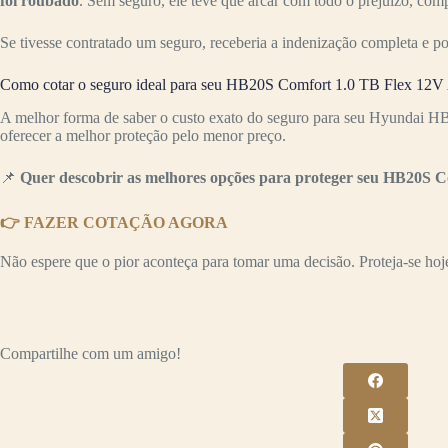
foi roubado
. Sem seguro, ele teve que arcar com todo o prejuízo, co
Se tivesse contratado um seguro, receberia a indenização completa e p
Como cotar o seguro ideal para seu HB20S Comfort 1.0 TB Flex 12V 
A melhor forma de saber o custo exato do seguro para seu Hyundai H
oferecer a melhor proteção pelo menor preço.
📌
Quer descobrir as melhores opções para proteger seu HB20S C
👉 FAZER COTAÇÃO AGORA
Não espere que o pior aconteça para tomar uma decisão. Proteja-se hoje 
Compartilhe com um amigo!