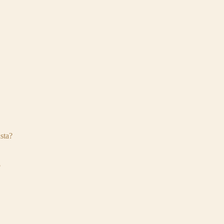
sta?
?