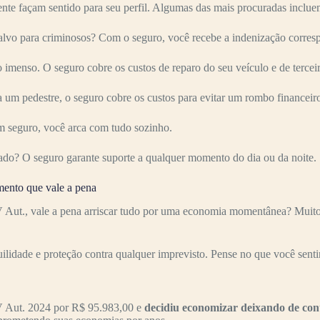
nte façam sentido para seu perfil. Algumas das mais procuradas inclue
o para criminosos? Com o seguro, você recebe a indenização correspo
imenso. O seguro cobre os custos de reparo do seu veículo e de terceir
 um pedestre, o seguro cobre os custos para evitar um rombo financeir
 seguro, você arca com tudo sozinho.
ado? O seguro garante suporte a qualquer momento do dia ou da noite.
ento que vale a pena
t., vale a pena arriscar tudo por uma economia momentânea? Muitos m
uilidade e proteção contra qualquer imprevisto. Pense no que você senti
 Aut. 2024 por R$ 95.983,00 e
decidiu economizar deixando de con