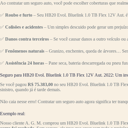
Ao contratar um seguro auto, você pode escolher coberturas que realme
✅
Roubo e furto
– Seu HB20 Evol. Bluelink 1.0 TB Flex 12V Aut. é u
✅
Colisões e acidentes
– Um simples descuido pode gerar um prejuízo 
✅
Danos contra terceiros
– Se você causar danos a outro veículo ou a
✅
Fenômenos naturais
– Granizo, enchentes, queda de árvores… Sem
✅
Assistência 24 horas
– Pane seca, bateria descarregada ou pneu fur
Seguro para HB20 Evol. Bluelink 1.0 TB Flex 12V Aut. 2022: Um inv
Se você pagou
R$ 75.383,00
no seu HB20 Evol. Bluelink 1.0 TB Flex 
sinistro, quando já é tarde demais.
Não caia nesse erro! Contratar um seguro auto agora significa ter tranq
Exemplo real:
Nosso cliente A. G. M. comprou um HB20 Evol. Bluelink 1.0 TB Fle