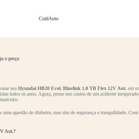
CuidAuto
a o preço
ionar seu
Hyundai HB20 Evol. Bluelink 1.0 TB Flex 12V Aut.
em um 
ristas todos os anos. Agora, pense nos custos de um acidente inesperad
inanceiro.
 uma questão de dinheiro, mas sim de segurança e tranquilidade. Com 
2V Aut.?