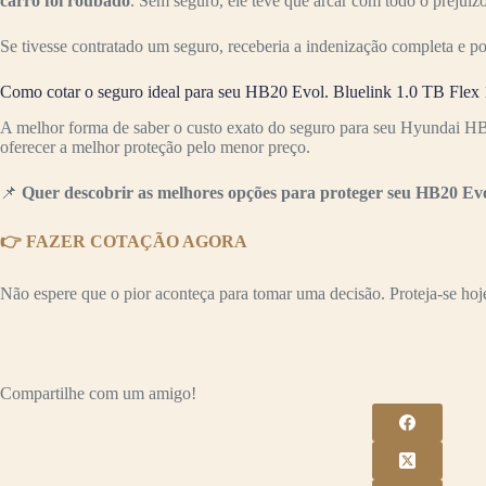
carro foi roubado
. Sem seguro, ele teve que arcar com todo o preju
Se tivesse contratado um seguro, receberia a indenização completa e p
Como cotar o seguro ideal para seu HB20 Evol. Bluelink 1.0 TB Flex
A melhor forma de saber o custo exato do seguro para seu Hyundai HB
oferecer a melhor proteção pelo menor preço.
📌
Quer descobrir as melhores opções para proteger seu HB20 Evo
👉 FAZER COTAÇÃO AGORA
Não espere que o pior aconteça para tomar uma decisão. Proteja-se hoje 
Compartilhe com um amigo!