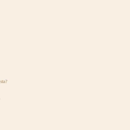
sta?
?