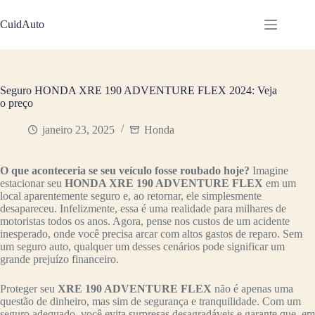
Pular
para
CuidAuto
o
conteúdo
Seguro HONDA XRE 190 ADVENTURE FLEX 2024: Veja
o preço
janeiro 23, 2025
Honda
O que aconteceria se seu veículo fosse roubado hoje?
Imagine
estacionar seu
HONDA XRE 190 ADVENTURE FLEX
em um
local aparentemente seguro e, ao retornar, ele simplesmente
desapareceu. Infelizmente, essa é uma realidade para milhares de
motoristas todos os anos. Agora, pense nos custos de um acidente
inesperado, onde você precisa arcar com altos gastos de reparo. Sem
um seguro auto, qualquer um desses cenários pode significar um
grande prejuízo financeiro.
Proteger seu
XRE 190 ADVENTURE FLEX
não é apenas uma
questão de dinheiro, mas sim de segurança e tranquilidade. Com um
seguro adequado, você evita surpresas desagradáveis e garante que, em