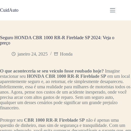
Pular
para
CuidAuto
o
conteúdo
Seguro HONDA CBR 1000 RR-R Fireblade SP 2024: Veja o
preço
janeiro 24, 2025
Honda
O que aconteceria se seu veículo fosse roubado hoje?
Imagine
estacionar seu
HONDA CBR 1000 RR-R Fireblade SP
em um local
aparentemente seguro e, ao retornar, ele simplesmente desapareceu.
Infelizmente, essa é uma realidade para milhares de motoristas todos os
anos. Agora, pense nos custos de um acidente inesperado, onde você
precisa arcar com altos gastos de reparo. Sem um seguro auto,
qualquer um desses cenários pode significar um grande prejuízo
financeiro.
Proteger seu
CBR 1000 RR-R Fireblade SP
não é apenas uma
questão de dinheiro, mas sim de segurança e tranquilidade. Com um
seguro adequado, você evita surpresas desagradáveis e garante que, em