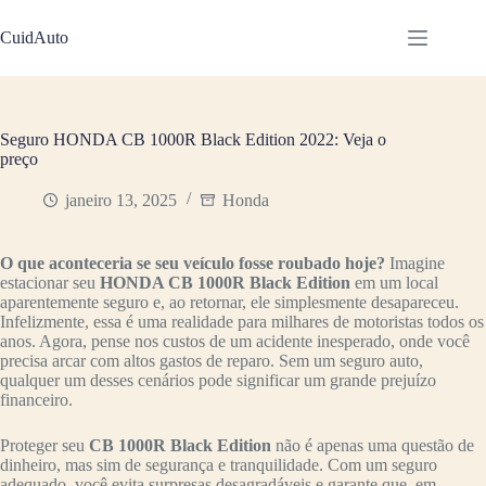
Pular
para
CuidAuto
o
conteúdo
Seguro HONDA CB 1000R Black Edition 2022: Veja o
preço
janeiro 13, 2025
Honda
O que aconteceria se seu veículo fosse roubado hoje?
Imagine
estacionar seu
HONDA CB 1000R Black Edition
em um local
aparentemente seguro e, ao retornar, ele simplesmente desapareceu.
Infelizmente, essa é uma realidade para milhares de motoristas todos os
anos. Agora, pense nos custos de um acidente inesperado, onde você
precisa arcar com altos gastos de reparo. Sem um seguro auto,
qualquer um desses cenários pode significar um grande prejuízo
financeiro.
Proteger seu
CB 1000R Black Edition
não é apenas uma questão de
dinheiro, mas sim de segurança e tranquilidade. Com um seguro
adequado, você evita surpresas desagradáveis e garante que, em