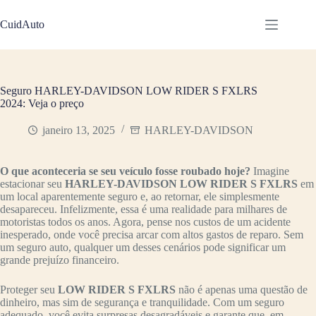
Pular
para
CuidAuto
o
conteúdo
Seguro HARLEY-DAVIDSON LOW RIDER S FXLRS
2024: Veja o preço
janeiro 13, 2025
HARLEY-DAVIDSON
O que aconteceria se seu veículo fosse roubado hoje?
Imagine
estacionar seu
HARLEY-DAVIDSON LOW RIDER S FXLRS
em
um local aparentemente seguro e, ao retornar, ele simplesmente
desapareceu. Infelizmente, essa é uma realidade para milhares de
motoristas todos os anos. Agora, pense nos custos de um acidente
inesperado, onde você precisa arcar com altos gastos de reparo. Sem
um seguro auto, qualquer um desses cenários pode significar um
grande prejuízo financeiro.
Proteger seu
LOW RIDER S FXLRS
não é apenas uma questão de
dinheiro, mas sim de segurança e tranquilidade. Com um seguro
adequado, você evita surpresas desagradáveis e garante que, em