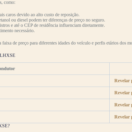
es, como:
s caros devido ao alto custo de reposição.
etanol ou diesel podem ter diferenças de preço no seguro.
nistros e até o CEP de residência influenciam diretamente.
timento necessário.
faixa de preço para diferentes idades do veículo e perfis etários dos mo
 FLHXSE
ondutor
Revelar 
Revelar 
Revelar 
Revelar 
HXSE?