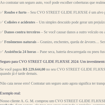
Ao contratar um seguro auto, você pode escolher coberturas que realme
✅
Roubo e furto
– Seu CVO STREET GLIDE FLHXSE é um alvo para cr
✅
Colisões e acidentes
– Um simples descuido pode gerar um prejuízo 
✅
Danos contra terceiros
– Se você causar danos a outro veículo ou a
✅
Fenômenos naturais
– Granizo, enchentes, queda de árvores… Sem
✅
Assistência 24 horas
– Pane seca, bateria descarregada ou pneu fur
Seguro para CVO STREET GLIDE FLHXSE 2024: Um investimento q
Se você pagou
R$ 229.644,00
no seu CVO STREET GLIDE FLHXSE, vale
quando já é tarde demais.
Não caia nesse erro! Contratar um seguro auto agora significa ter tranq
Exemplo real:
Nosso cliente A. G. M. comprou um CVO STREET GLIDE FLHXSE 