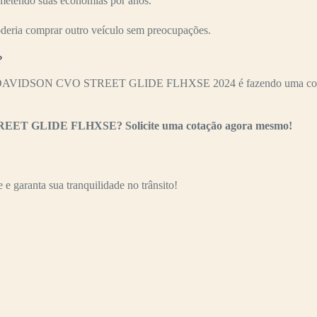
ometendo suas economias por anos.
oderia comprar outro veículo sem preocupações.
?
Y-DAVIDSON CVO STREET GLIDE FLHXSE 2024 é fazendo uma cotação 
 STREET GLIDE FLHXSE? Solicite uma cotação agora mesmo!
e garanta sua tranquilidade no trânsito!