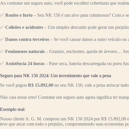
Ao contratar um seguro auto, você pode escolher coberturas que realme
✅
Roubo e furto
– Seu NK 150 é um alvo para criminosos? Com o segu
✅
Colisões e acidentes
– Um simples descuido pode gerar um prejuízo 
✅
Danos contra terceiros
– Se você causar danos a outro veículo ou a
✅
Fenômenos naturais
– Granizo, enchentes, queda de árvores… Sem
✅
Assistência 24 horas
– Pane seca, bateria descarregada ou pneu fur
Seguro para NK 150 2024: Um investimento que vale a pena
Se você pagou
R$ 15.892,00
no seu NK 150, vale a pena arriscar tud
Não caia nesse erro! Contratar um seguro auto agora significa ter tranq
Exemplo real:
Nosso cliente A. G. M. comprou um NK 150 2024 por R$ 15.892,00 
teve que arcar com todo o prejuízo, comprometendo suas economias po