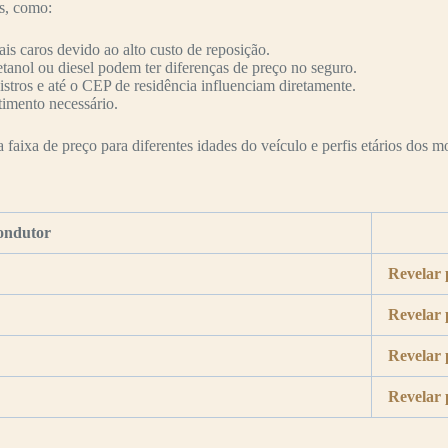
es, como:
s caros devido ao alto custo de reposição.
etanol ou diesel podem ter diferenças de preço no seguro.
nistros e até o CEP de residência influenciam diretamente.
timento necessário.
faixa de preço para diferentes idades do veículo e perfis etários dos mo
ondutor
Revelar 
Revelar 
Revelar 
Revelar 