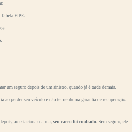
m:
 Tabela FIPE.
os.
o.
r um seguro depois de um sinistro, quando já é tarde demais.
ria ao perder seu veículo e não ter nenhuma garantia de recuperação.
depois, ao estacionar na rua,
seu carro foi roubado
. Sem seguro, ele