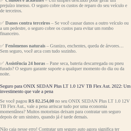
✅
Colisões e acidentes
– Um simples descuido pode gerar um
prejuízo imenso. O seguro cobre os custos de reparo do seu veículo e
de terceiros.
✅
Danos contra terceiros
– Se você causar danos a outro veículo ou
a um pedestre, o seguro cobre os custos para evitar um rombo
financeiro.
✅
Fenômenos naturais
– Granizo, enchentes, queda de árvores…
Sem seguro, você arca com tudo sozinho.
✅
Assistência 24 horas
– Pane seca, bateria descarregada ou pneu
furado? O seguro garante suporte a qualquer momento do dia ou da
noite.
Seguro para ONIX SEDAN Plus LT 1.0 12V TB Flex Aut. 2022: Um
investimento que vale a pena
Se você pagou
R$ 82.254,00
no seu ONIX SEDAN Plus LT 1.0 12V
TB Flex Aut., vale a pena arriscar tudo por uma economia
momentânea? Muitos motoristas deixam para contratar um seguro
depois de um sinistro, quando já é tarde demais.
Não caia nesse erro! Contratar um seguro auto agora significa ter