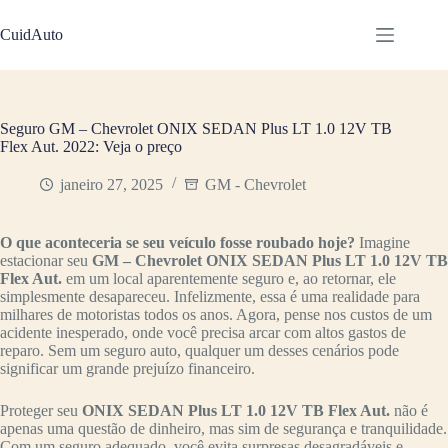
Pular
para
CuidAuto
o
conteúdo
Seguro GM – Chevrolet ONIX SEDAN Plus LT 1.0 12V TB
Flex Aut. 2022: Veja o preço
janeiro 27, 2025
GM - Chevrolet
O que aconteceria se seu veículo fosse roubado hoje?
Imagine
estacionar seu
GM – Chevrolet ONIX SEDAN Plus LT 1.0 12V TB
Flex Aut.
em um local aparentemente seguro e, ao retornar, ele
simplesmente desapareceu. Infelizmente, essa é uma realidade para
milhares de motoristas todos os anos. Agora, pense nos custos de um
acidente inesperado, onde você precisa arcar com altos gastos de
reparo. Sem um seguro auto, qualquer um desses cenários pode
significar um grande prejuízo financeiro.
Proteger seu
ONIX SEDAN Plus LT 1.0 12V TB Flex Aut.
não é
apenas uma questão de dinheiro, mas sim de segurança e tranquilidade.
Com um seguro adequado, você evita surpresas desagradáveis e