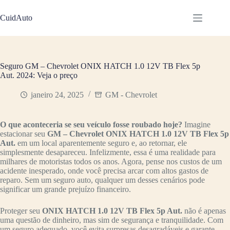
Pular
para
CuidAuto
o
conteúdo
Seguro GM – Chevrolet ONIX HATCH 1.0 12V TB Flex 5p
Aut. 2024: Veja o preço
janeiro 24, 2025
GM - Chevrolet
O que aconteceria se seu veículo fosse roubado hoje?
Imagine
estacionar seu
GM – Chevrolet ONIX HATCH 1.0 12V TB Flex 5p
Aut.
em um local aparentemente seguro e, ao retornar, ele
simplesmente desapareceu. Infelizmente, essa é uma realidade para
milhares de motoristas todos os anos. Agora, pense nos custos de um
acidente inesperado, onde você precisa arcar com altos gastos de
reparo. Sem um seguro auto, qualquer um desses cenários pode
significar um grande prejuízo financeiro.
Proteger seu
ONIX HATCH 1.0 12V TB Flex 5p Aut.
não é apenas
uma questão de dinheiro, mas sim de segurança e tranquilidade. Com
um seguro adequado, você evita surpresas desagradáveis e garante