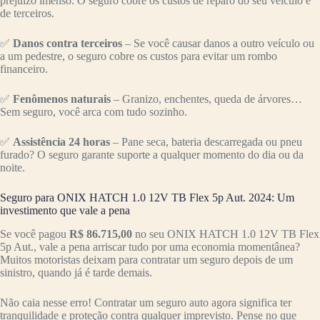
prejuízo imenso. O seguro cobre os custos de reparo do seu veículo e
de terceiros.
✅
Danos contra terceiros
– Se você causar danos a outro veículo ou
a um pedestre, o seguro cobre os custos para evitar um rombo
financeiro.
✅
Fenômenos naturais
– Granizo, enchentes, queda de árvores…
Sem seguro, você arca com tudo sozinho.
✅
Assistência 24 horas
– Pane seca, bateria descarregada ou pneu
furado? O seguro garante suporte a qualquer momento do dia ou da
noite.
Seguro para ONIX HATCH 1.0 12V TB Flex 5p Aut. 2024: Um
investimento que vale a pena
Se você pagou
R$ 86.715,00
no seu ONIX HATCH 1.0 12V TB Flex
5p Aut., vale a pena arriscar tudo por uma economia momentânea?
Muitos motoristas deixam para contratar um seguro depois de um
sinistro, quando já é tarde demais.
Não caia nesse erro! Contratar um seguro auto agora significa ter
tranquilidade e proteção contra qualquer imprevisto. Pense no que