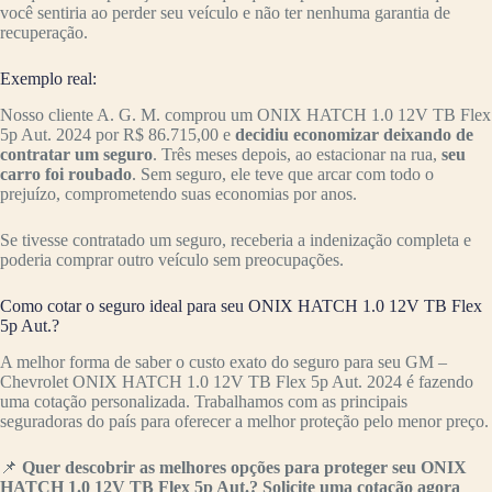
você sentiria ao perder seu veículo e não ter nenhuma garantia de
recuperação.
Exemplo real:
Nosso cliente A. G. M. comprou um ONIX HATCH 1.0 12V TB Flex
5p Aut. 2024 por R$ 86.715,00 e
decidiu economizar deixando de
contratar um seguro
. Três meses depois, ao estacionar na rua,
seu
carro foi roubado
. Sem seguro, ele teve que arcar com todo o
prejuízo, comprometendo suas economias por anos.
Se tivesse contratado um seguro, receberia a indenização completa e
poderia comprar outro veículo sem preocupações.
Como cotar o seguro ideal para seu ONIX HATCH 1.0 12V TB Flex
5p Aut.?
A melhor forma de saber o custo exato do seguro para seu GM –
Chevrolet ONIX HATCH 1.0 12V TB Flex 5p Aut. 2024 é fazendo
uma cotação personalizada. Trabalhamos com as principais
seguradoras do país para oferecer a melhor proteção pelo menor preço.
📌
Quer descobrir as melhores opções para proteger seu ONIX
HATCH 1.0 12V TB Flex 5p Aut.? Solicite uma cotação agora