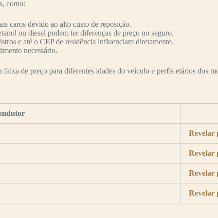
es, como:
s caros devido ao alto custo de reposição.
etanol ou diesel podem ter diferenças de preço no seguro.
nistros e até o CEP de residência influenciam diretamente.
timento necessário.
faixa de preço para diferentes idades do veículo e perfis etários dos mo
ondutor
Revelar 
Revelar 
Revelar 
Revelar 