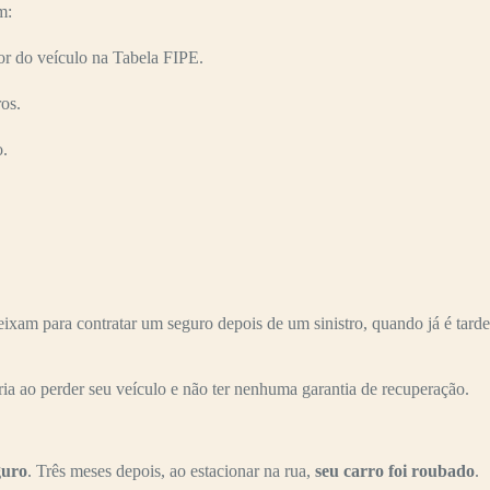
m:
r do veículo na Tabela FIPE.
os.
o.
am para contratar um seguro depois de um sinistro, quando já é tarde
ria ao perder seu veículo e não ter nenhuma garantia de recuperação.
guro
. Três meses depois, ao estacionar na rua,
seu carro foi roubado
.