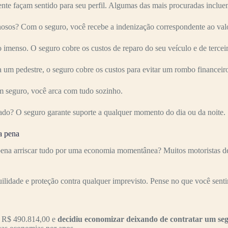
nte façam sentido para seu perfil. Algumas das mais procuradas inclue
sos? Com o seguro, você recebe a indenização correspondente ao valo
imenso. O seguro cobre os custos de reparo do seu veículo e de terceir
 um pedestre, o seguro cobre os custos para evitar um rombo financeir
 seguro, você arca com tudo sozinho.
ado? O seguro garante suporte a qualquer momento do dia ou da noite.
a pena
na arriscar tudo por uma economia momentânea? Muitos motoristas deix
uilidade e proteção contra qualquer imprevisto. Pense no que você senti
 R$ 490.814,00 e
decidiu economizar deixando de contratar um se