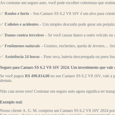
Ao contratar um seguro auto, você pode escolher coberturas que realme
✅
Roubo e furto
– Seu Camaro SS 6.2 V8 16V é um alvo para crimino
✅
Colisões e acidentes
– Um simples descuido pode gerar um prejuízo 
✅
Danos contra terceiros
– Se você causar danos a outro veículo ou a
✅
Fenômenos naturais
– Granizo, enchentes, queda de árvores… Sem
✅
Assistência 24 horas
– Pane seca, bateria descarregada ou pneu fur
Seguro para Camaro SS 6.2 V8 16V 2024: Um investimento que vale 
Se você pagou
R$ 490.814,00
no seu Camaro SS 6.2 V8 16V, vale a pe
demais.
Não caia nesse erro! Contratar um seguro auto agora significa ter tranq
Exemplo real:
Nosso cliente A. G. M. comprou um Camaro SS 6.2 V8 16V 2024 por