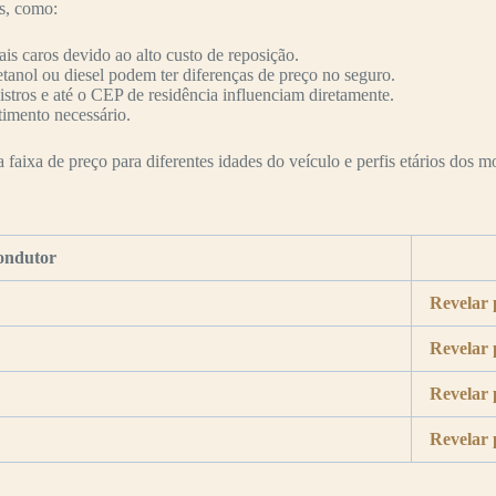
es, como:
s caros devido ao alto custo de reposição.
etanol ou diesel podem ter diferenças de preço no seguro.
nistros e até o CEP de residência influenciam diretamente.
timento necessário.
faixa de preço para diferentes idades do veículo e perfis etários dos mo
ondutor
Revelar 
Revelar 
Revelar 
Revelar 