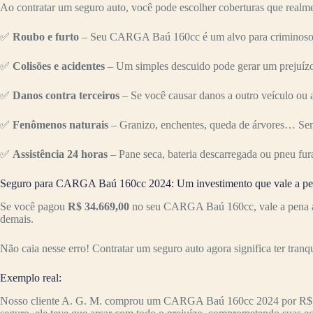
Ao contratar um seguro auto, você pode escolher coberturas que realme
✅
Roubo e furto
– Seu CARGA Baú 160cc é um alvo para criminosos? 
✅
Colisões e acidentes
– Um simples descuido pode gerar um prejuízo 
✅
Danos contra terceiros
– Se você causar danos a outro veículo ou a
✅
Fenômenos naturais
– Granizo, enchentes, queda de árvores… Sem
✅
Assistência 24 horas
– Pane seca, bateria descarregada ou pneu fur
Seguro para CARGA Baú 160cc 2024: Um investimento que vale a p
Se você pagou
R$ 34.669,00
no seu CARGA Baú 160cc, vale a pena arr
demais.
Não caia nesse erro! Contratar um seguro auto agora significa ter tranq
Exemplo real:
Nosso cliente A. G. M. comprou um CARGA Baú 160cc 2024 por R$