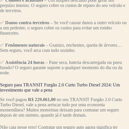
✅
Colisões e acidentes
– Um simples descuido pode gerar um
prejuízo imenso. O seguro cobre os custos de reparo do seu veículo e
de terceiros.
✅
Danos contra terceiros
– Se você causar danos a outro veículo ou
a um pedestre, o seguro cobre os custos para evitar um rombo
financeiro.
✅
Fenômenos naturais
– Granizo, enchentes, queda de árvores…
Sem seguro, você arca com tudo sozinho.
✅
Assistência 24 horas
– Pane seca, bateria descarregada ou pneu
furado? O seguro garante suporte a qualquer momento do dia ou da
noite.
Seguro para TRANSIT Furgão 2.0 Curto Turbo Diesel 2024: Um
investimento que vale a pena
Se você pagou
R$ 229.061,00
no seu TRANSIT Furgão 2.0 Curto
Turbo Diesel, vale a pena arriscar tudo por uma economia
momentânea? Muitos motoristas deixam para contratar um seguro
depois de um sinistro, quando já é tarde demais.
Não caia nesse erro! Contratar um seguro auto agora significa ter