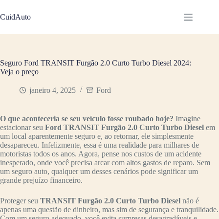
Pular
para
CuidAuto
o
conteúdo
Seguro Ford TRANSIT Furgão 2.0 Curto Turbo Diesel 2024:
Veja o preço
janeiro 4, 2025
Ford
O que aconteceria se seu veículo fosse roubado hoje?
Imagine
estacionar seu
Ford TRANSIT Furgão 2.0 Curto Turbo Diesel
em
um local aparentemente seguro e, ao retornar, ele simplesmente
desapareceu. Infelizmente, essa é uma realidade para milhares de
motoristas todos os anos. Agora, pense nos custos de um acidente
inesperado, onde você precisa arcar com altos gastos de reparo. Sem
um seguro auto, qualquer um desses cenários pode significar um
grande prejuízo financeiro.
Proteger seu
TRANSIT Furgão 2.0 Curto Turbo Diesel
não é
apenas uma questão de dinheiro, mas sim de segurança e tranquilidade.
Com um seguro adequado, você evita surpresas desagradáveis e