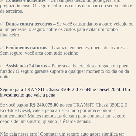
✅
Colisões e acidentes
– Um simples descuido pode gerar um
prejuízo imenso. O seguro cobre os custos de reparo do seu veículo e
de terceiros.
✅
Danos contra terceiros
– Se você causar danos a outro veículo ou
a um pedestre, o seguro cobre os custos para evitar um rombo
financeiro.
✅
Fenômenos naturais
– Granizo, enchentes, queda de árvores…
Sem seguro, você arca com tudo sozinho.
✅
Assistência 24 horas
– Pane seca, bateria descarregada ou pneu
furado? O seguro garante suporte a qualquer momento do dia ou da
noite.
Seguro para TRANSIT Chassi 350E 2.0 EcoBlue Diesel 2024: Um
investimento que vale a pena
Se você pagou
R$ 240.075,00
no seu TRANSIT Chassi 350E 2.0
EcoBlue Diesel, vale a pena arriscar tudo por uma economia
momentânea? Muitos motoristas deixam para contratar um seguro
depois de um sinistro, quando já é tarde demais.
Não caia nesse erro! Contratar um seguro auto agora significa ter