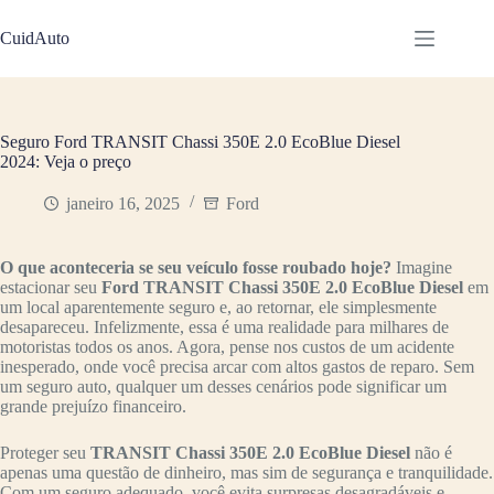
Pular
para
CuidAuto
o
conteúdo
Seguro Ford TRANSIT Chassi 350E 2.0 EcoBlue Diesel
2024: Veja o preço
janeiro 16, 2025
Ford
O que aconteceria se seu veículo fosse roubado hoje?
Imagine
estacionar seu
Ford TRANSIT Chassi 350E 2.0 EcoBlue Diesel
em
um local aparentemente seguro e, ao retornar, ele simplesmente
desapareceu. Infelizmente, essa é uma realidade para milhares de
motoristas todos os anos. Agora, pense nos custos de um acidente
inesperado, onde você precisa arcar com altos gastos de reparo. Sem
um seguro auto, qualquer um desses cenários pode significar um
grande prejuízo financeiro.
Proteger seu
TRANSIT Chassi 350E 2.0 EcoBlue Diesel
não é
apenas uma questão de dinheiro, mas sim de segurança e tranquilidade.
Com um seguro adequado, você evita surpresas desagradáveis e