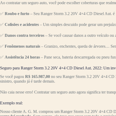
Ao contratar um seguro auto, você pode escolher coberturas que realme
✅
Roubo e furto
– Seu Ranger Storm 3.2 20V 4×4 CD Diesel Aut. é um
✅
Colisões e acidentes
– Um simples descuido pode gerar um prejuízo 
✅
Danos contra terceiros
– Se você causar danos a outro veículo ou a
✅
Fenômenos naturais
– Granizo, enchentes, queda de árvores… Sem
✅
Assistência 24 horas
– Pane seca, bateria descarregada ou pneu fur
Seguro para Ranger Storm 3.2 20V 4×4 CD Diesel Aut. 2022: Um inve
Se você pagou
R$ 165.987,00
no seu Ranger Storm 3.2 20V 4×4 CD Di
sinistro, quando já é tarde demais.
Não caia nesse erro! Contratar um seguro auto agora significa ter tranq
Exemplo real:
Nosso cliente A. G. M. comprou um Ranger Storm 3.2 20V 4×4 CD Di