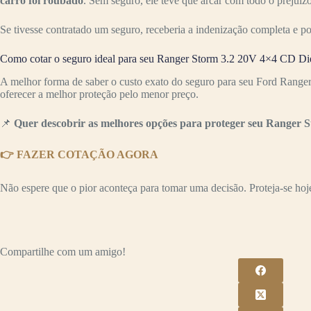
carro foi roubado
. Sem seguro, ele teve que arcar com todo o preju
Se tivesse contratado um seguro, receberia a indenização completa e p
Como cotar o seguro ideal para seu Ranger Storm 3.2 20V 4×4 CD Die
A melhor forma de saber o custo exato do seguro para seu Ford Range
oferecer a melhor proteção pelo menor preço.
📌
Quer descobrir as melhores opções para proteger seu Ranger S
👉 FAZER COTAÇÃO AGORA
Não espere que o pior aconteça para tomar uma decisão. Proteja-se hoje 
Compartilhe com um amigo!