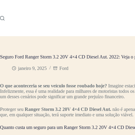
Pular
para
o
conteúdo
Seguro Ford Ranger Storm 3.2 20V 4×4 CD Diesel Aut. 2022: Veja o 
janeiro 9, 2025
Ford
O que aconteceria se seu veículo fosse roubado hoje?
Imagine estac
Infelizmente, essa é uma realidade para milhares de motoristas todos o
um desses cenários pode significar um grande prejuízo financeiro.
Proteger seu
Ranger Storm 3.2 20V 4×4 CD Diesel Aut.
não é apenas
que, em qualquer situação, terá suporte imediato e uma solução viável.
Quanto custa um seguro para um Ranger Storm 3.2 20V 4×4 CD Diese