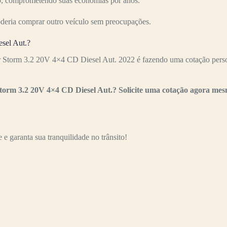
ízo, comprometendo suas economias por anos.
oderia comprar outro veículo sem preocupações.
sel Aut.?
r Storm 3.2 20V 4×4 CD Diesel Aut. 2022 é fazendo uma cotação person
torm 3.2 20V 4×4 CD Diesel Aut.? Solicite uma cotação agora me
e garanta sua tranquilidade no trânsito!