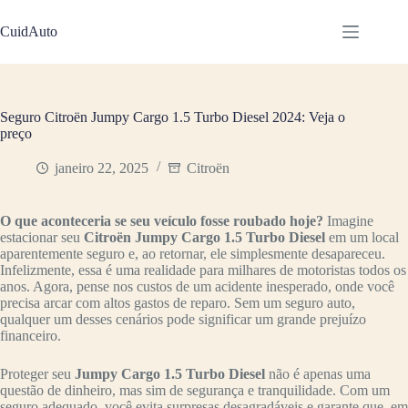
Pular
para
CuidAuto
o
conteúdo
Seguro Citroën Jumpy Cargo 1.5 Turbo Diesel 2024: Veja o
preço
janeiro 22, 2025
Citroën
O que aconteceria se seu veículo fosse roubado hoje?
Imagine
estacionar seu
Citroën Jumpy Cargo 1.5 Turbo Diesel
em um local
aparentemente seguro e, ao retornar, ele simplesmente desapareceu.
Infelizmente, essa é uma realidade para milhares de motoristas todos os
anos. Agora, pense nos custos de um acidente inesperado, onde você
precisa arcar com altos gastos de reparo. Sem um seguro auto,
qualquer um desses cenários pode significar um grande prejuízo
financeiro.
Proteger seu
Jumpy Cargo 1.5 Turbo Diesel
não é apenas uma
questão de dinheiro, mas sim de segurança e tranquilidade. Com um
seguro adequado, você evita surpresas desagradáveis e garante que, em