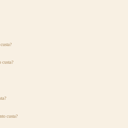
 custa?
 custa?
sta?
to custa?