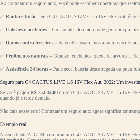
Ao contratar um seguro auto, você pode escolher coberturas que realme
✅
Roubo e furto
– Seu C4 CACTUS LIVE 1.6 16V Flex Aut. é um alvo 
✅
Colisões e acidentes
– Um simples descuido pode gerar um prejuízo 
✅
Danos contra terceiros
– Se você causar danos a outro veículo ou a
✅
Fenômenos naturais
– Granizo, enchentes, queda de árvores… Sem
✅
Assistência 24 horas
– Pane seca, bateria descarregada ou pneu fur
Seguro para C4 CACTUS LIVE 1.6 16V Flex Aut. 2022: Um investime
Se você pagou
R$ 75.642,00
no seu C4 CACTUS LIVE 1.6 16V Flex Aut
quando já é tarde demais.
Não caia nesse erro! Contratar um seguro auto agora significa ter tranq
Exemplo real:
Nosso cliente A. G. M. comprou um C4 CACTUS LIVE 1.6 16V Flex 