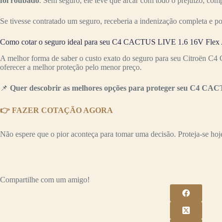
foi roubado
. Sem seguro, ele teve que arcar com todo o prejuízo, co
Se tivesse contratado um seguro, receberia a indenização completa e p
Como cotar o seguro ideal para seu C4 CACTUS LIVE 1.6 16V Flex 
A melhor forma de saber o custo exato do seguro para seu Citroën C
oferecer a melhor proteção pelo menor preço.
📌
Quer descobrir as melhores opções para proteger seu C4 CAC
👉 FAZER COTAÇÃO AGORA
Não espere que o pior aconteça para tomar uma decisão. Proteja-se hoje 
Compartilhe com um amigo!