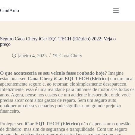
Pular
para
CuidAuto
o
conteúdo
Seguro Caoa Chery iCar EQ1 TECH (Elétrico) 2022: Veja o
preço
janeiro 4, 2025
Caoa Chery
O que aconteceria se seu veículo fosse roubado hoje?
Imagine
estacionar seu
Caoa Chery iCar EQ1 TECH (Elétrico)
em um local
aparentemente seguro e, ao retornar, ele simplesmente desapareceu.
Infelizmente, essa é uma realidade para milhares de motoristas todos os
anos. Agora, pense nos custos de um acidente inesperado, onde você
precisa arcar com altos gastos de reparo. Sem um seguro auto,
qualquer um desses cenários pode significar um grande prejuízo
financeiro.
Proteger seu
iCar EQ1 TECH (Elétrico)
não é apenas uma questão
de dinheiro, mas sim de segurança e tranquilidade. Com um seguro
adequado, você evita surpresas desagradáveis e garante que, em