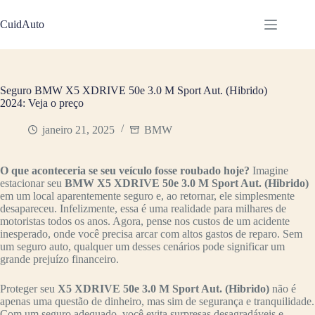
Pular
para
CuidAuto
o
conteúdo
Seguro BMW X5 XDRIVE 50e 3.0 M Sport Aut. (Hibrido)
2024: Veja o preço
janeiro 21, 2025
BMW
O que aconteceria se seu veículo fosse roubado hoje?
Imagine
estacionar seu
BMW X5 XDRIVE 50e 3.0 M Sport Aut. (Hibrido)
em um local aparentemente seguro e, ao retornar, ele simplesmente
desapareceu. Infelizmente, essa é uma realidade para milhares de
motoristas todos os anos. Agora, pense nos custos de um acidente
inesperado, onde você precisa arcar com altos gastos de reparo. Sem
um seguro auto, qualquer um desses cenários pode significar um
grande prejuízo financeiro.
Proteger seu
X5 XDRIVE 50e 3.0 M Sport Aut. (Hibrido)
não é
apenas uma questão de dinheiro, mas sim de segurança e tranquilidade.
Com um seguro adequado, você evita surpresas desagradáveis e