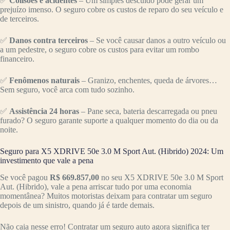
✅
Colisões e acidentes
– Um simples descuido pode gerar um
prejuízo imenso. O seguro cobre os custos de reparo do seu veículo e
de terceiros.
✅
Danos contra terceiros
– Se você causar danos a outro veículo ou
a um pedestre, o seguro cobre os custos para evitar um rombo
financeiro.
✅
Fenômenos naturais
– Granizo, enchentes, queda de árvores…
Sem seguro, você arca com tudo sozinho.
✅
Assistência 24 horas
– Pane seca, bateria descarregada ou pneu
furado? O seguro garante suporte a qualquer momento do dia ou da
noite.
Seguro para X5 XDRIVE 50e 3.0 M Sport Aut. (Hibrido) 2024: Um
investimento que vale a pena
Se você pagou
R$ 669.857,00
no seu X5 XDRIVE 50e 3.0 M Sport
Aut. (Hibrido), vale a pena arriscar tudo por uma economia
momentânea? Muitos motoristas deixam para contratar um seguro
depois de um sinistro, quando já é tarde demais.
Não caia nesse erro! Contratar um seguro auto agora significa ter