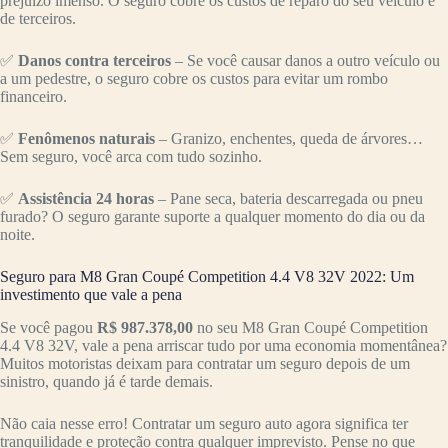
prejuízo imenso. O seguro cobre os custos de reparo do seu veículo e
de terceiros.
✅
Danos contra terceiros
– Se você causar danos a outro veículo ou
a um pedestre, o seguro cobre os custos para evitar um rombo
financeiro.
✅
Fenômenos naturais
– Granizo, enchentes, queda de árvores…
Sem seguro, você arca com tudo sozinho.
✅
Assistência 24 horas
– Pane seca, bateria descarregada ou pneu
furado? O seguro garante suporte a qualquer momento do dia ou da
noite.
Seguro para M8 Gran Coupé Competition 4.4 V8 32V 2022: Um
investimento que vale a pena
Se você pagou
R$ 987.378,00
no seu M8 Gran Coupé Competition
4.4 V8 32V, vale a pena arriscar tudo por uma economia momentânea?
Muitos motoristas deixam para contratar um seguro depois de um
sinistro, quando já é tarde demais.
Não caia nesse erro! Contratar um seguro auto agora significa ter
tranquilidade e proteção contra qualquer imprevisto. Pense no que