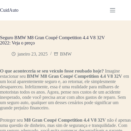
Pular
para
CuidAuto
o
conteúdo
Seguro BMW M8 Gran Coupé Competition 4.4 V8 32V
2022: Veja o preço
janeiro 23, 2025
BMW
O que aconteceria se seu veículo fosse roubado hoje?
Imagine
estacionar seu
BMW M8 Gran Coupé Competition 4.4 V8 32V
em
um local aparentemente seguro e, ao retornar, ele simplesmente
desapareceu. Infelizmente, essa é uma realidade para milhares de
motoristas todos os anos. Agora, pense nos custos de um acidente
inesperado, onde você precisa arcar com altos gastos de reparo. Sem
um seguro auto, qualquer um desses cenários pode significar um
grande prejuízo financeiro.
Proteger seu
M8 Gran Coupé Competition 4.4 V8 32V
não é apenas
uma questão de dinheiro, mas sim de segurança e tranquilidade. Com
um seguro adequado, você evita surpresas desagradáveis e garante