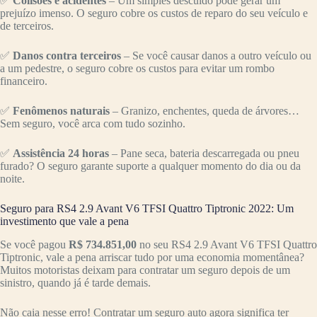
✅
Colisões e acidentes
– Um simples descuido pode gerar um
prejuízo imenso. O seguro cobre os custos de reparo do seu veículo e
de terceiros.
✅
Danos contra terceiros
– Se você causar danos a outro veículo ou
a um pedestre, o seguro cobre os custos para evitar um rombo
financeiro.
✅
Fenômenos naturais
– Granizo, enchentes, queda de árvores…
Sem seguro, você arca com tudo sozinho.
✅
Assistência 24 horas
– Pane seca, bateria descarregada ou pneu
furado? O seguro garante suporte a qualquer momento do dia ou da
noite.
Seguro para RS4 2.9 Avant V6 TFSI Quattro Tiptronic 2022: Um
investimento que vale a pena
Se você pagou
R$ 734.851,00
no seu RS4 2.9 Avant V6 TFSI Quattro
Tiptronic, vale a pena arriscar tudo por uma economia momentânea?
Muitos motoristas deixam para contratar um seguro depois de um
sinistro, quando já é tarde demais.
Não caia nesse erro! Contratar um seguro auto agora significa ter