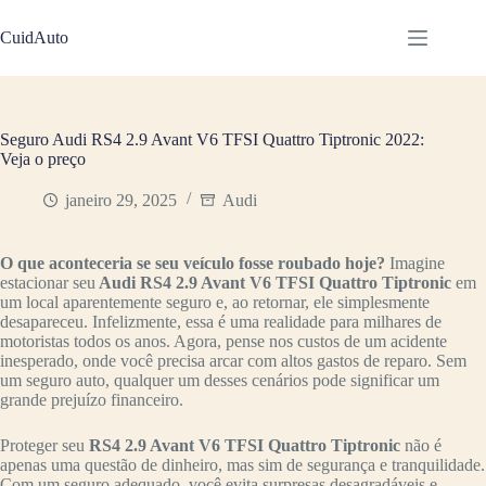
Pular
para
CuidAuto
o
conteúdo
Seguro Audi RS4 2.9 Avant V6 TFSI Quattro Tiptronic 2022:
Veja o preço
janeiro 29, 2025
Audi
O que aconteceria se seu veículo fosse roubado hoje?
Imagine
estacionar seu
Audi RS4 2.9 Avant V6 TFSI Quattro Tiptronic
em
um local aparentemente seguro e, ao retornar, ele simplesmente
desapareceu. Infelizmente, essa é uma realidade para milhares de
motoristas todos os anos. Agora, pense nos custos de um acidente
inesperado, onde você precisa arcar com altos gastos de reparo. Sem
um seguro auto, qualquer um desses cenários pode significar um
grande prejuízo financeiro.
Proteger seu
RS4 2.9 Avant V6 TFSI Quattro Tiptronic
não é
apenas uma questão de dinheiro, mas sim de segurança e tranquilidade.
Com um seguro adequado, você evita surpresas desagradáveis e