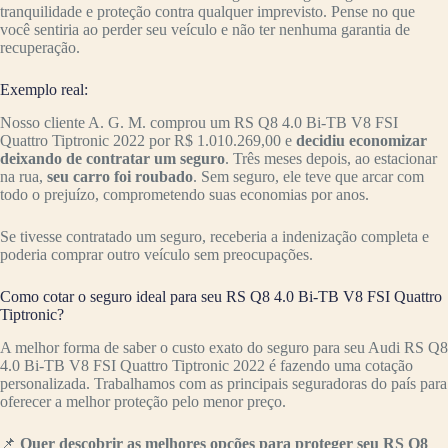
tranquilidade e proteção contra qualquer imprevisto. Pense no que
você sentiria ao perder seu veículo e não ter nenhuma garantia de
recuperação.
Exemplo real:
Nosso cliente A. G. M. comprou um RS Q8 4.0 Bi-TB V8 FSI
Quattro Tiptronic 2022 por R$ 1.010.269,00 e
decidiu economizar
deixando de contratar um seguro
. Três meses depois, ao estacionar
na rua,
seu carro foi roubado
. Sem seguro, ele teve que arcar com
todo o prejuízo, comprometendo suas economias por anos.
Se tivesse contratado um seguro, receberia a indenização completa e
poderia comprar outro veículo sem preocupações.
Como cotar o seguro ideal para seu RS Q8 4.0 Bi-TB V8 FSI Quattro
Tiptronic?
A melhor forma de saber o custo exato do seguro para seu Audi RS Q8
4.0 Bi-TB V8 FSI Quattro Tiptronic 2022 é fazendo uma cotação
personalizada. Trabalhamos com as principais seguradoras do país para
oferecer a melhor proteção pelo menor preço.
📌
Quer descobrir as melhores opções para proteger seu RS Q8