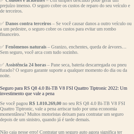
✅
Colisões e acidentes
– Um simples descuido pode gerar um
prejuízo imenso. O seguro cobre os custos de reparo do seu veículo e
de terceiros.
✅
Danos contra terceiros
– Se você causar danos a outro veículo ou
a um pedestre, o seguro cobre os custos para evitar um rombo
financeiro.
✅
Fenômenos naturais
– Granizo, enchentes, queda de árvores…
Sem seguro, você arca com tudo sozinho.
✅
Assistência 24 horas
– Pane seca, bateria descarregada ou pneu
furado? O seguro garante suporte a qualquer momento do dia ou da
noite.
Seguro para RS Q8 4.0 Bi-TB V8 FSI Quattro Tiptronic 2022: Um
investimento que vale a pena
Se você pagou
R$ 1.010.269,00
no seu RS Q8 4.0 Bi-TB V8 FSI
Quattro Tiptronic, vale a pena arriscar tudo por uma economia
momentânea? Muitos motoristas deixam para contratar um seguro
depois de um sinistro, quando já é tarde demais.
Não caia nesse erro! Contratar um seguro auto agora significa ter