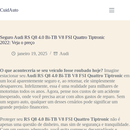
Pular
para
CuidAuto
o
conteúdo
Seguro Audi RS Q8 4.0 Bi-TB V8 FSI Quattro Tiptronic
2022: Veja o preço
janeiro 19, 2025
Audi
O que aconteceria se seu veículo fosse roubado hoje?
Imagine
estacionar seu
Audi RS Q8 4.0 Bi-TB V8 FSI Quattro Tiptronic
em
um local aparentemente seguro e, ao retornar, ele simplesmente
desapareceu. Infelizmente, essa é uma realidade para milhares de
motoristas todos os anos. Agora, pense nos custos de um acidente
inesperado, onde você precisa arcar com altos gastos de reparo. Sem
um seguro auto, qualquer um desses cenários pode significar um
grande prejuízo financeiro.
Proteger seu
RS Q8 4.0 Bi-TB V8 FSI Quattro Tiptronic
não é
apenas uma questão de dinheiro, mas sim de segurança e tranquilidade.
Com um seguro adequado, você evita surpresas desagradáveis e