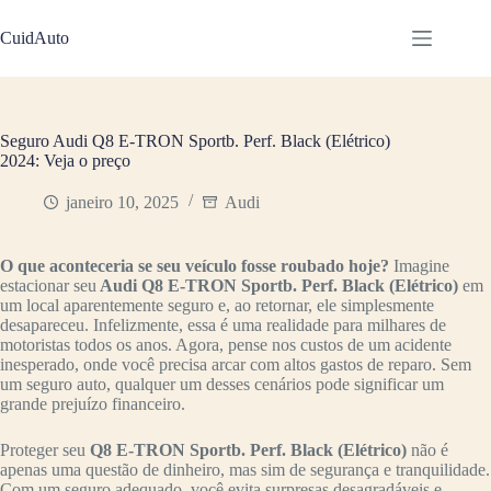
Pular
para
CuidAuto
o
conteúdo
Seguro Audi Q8 E-TRON Sportb. Perf. Black (Elétrico)
2024: Veja o preço
janeiro 10, 2025
Audi
O que aconteceria se seu veículo fosse roubado hoje?
Imagine
estacionar seu
Audi Q8 E-TRON Sportb. Perf. Black (Elétrico)
em
um local aparentemente seguro e, ao retornar, ele simplesmente
desapareceu. Infelizmente, essa é uma realidade para milhares de
motoristas todos os anos. Agora, pense nos custos de um acidente
inesperado, onde você precisa arcar com altos gastos de reparo. Sem
um seguro auto, qualquer um desses cenários pode significar um
grande prejuízo financeiro.
Proteger seu
Q8 E-TRON Sportb. Perf. Black (Elétrico)
não é
apenas uma questão de dinheiro, mas sim de segurança e tranquilidade.
Com um seguro adequado, você evita surpresas desagradáveis e