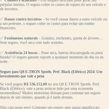
✅
Colisões e acidentes
– Um simples descuido pode gerar um
prejuízo imenso. O seguro cobre os custos de reparo do seu veículo e
de terceiros.
✅
Danos contra terceiros
– Se você causar danos a outro veículo ou
a um pedestre, o seguro cobre os custos para evitar um rombo
financeiro.
✅
Fenômenos naturais
– Granizo, enchentes, queda de árvores…
Sem seguro, você arca com tudo sozinho.
✅
Assistência 24 horas
– Pane seca, bateria descarregada ou pneu
furado? O seguro garante suporte a qualquer momento do dia ou da
noite.
Seguro para Q8 E-TRON Sportb. Perf. Black (Elétrico) 2024: Um
investimento que vale a pena
Se você pagou
R$ 536.152,00
no seu Q8 E-TRON Sportb. Perf.
Black (Elétrico), vale a pena arriscar tudo por uma economia
momentânea? Muitos motoristas deixam para contratar um seguro
depois de um sinistro, quando já é tarde demais.
Não caia nesse erro! Contratar um seguro auto agora significa ter