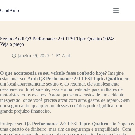
Pular
para
CuidAuto
o
conteúdo
Seguro Audi Q3 Performance 2.0 TFSI Tiptr. Quattro 2024:
Veja o preço
janeiro 29, 2025
Audi
O que aconteceria se seu veículo fosse roubado hoje?
Imagine
estacionar seu
Audi Q3 Performance 2.0 TFSI Tiptr. Quattro
em
um local aparentemente seguro e, ao retornar, ele simplesmente
desapareceu. Infelizmente, essa é uma realidade para milhares de
motoristas todos os anos. Agora, pense nos custos de um acidente
inesperado, onde você precisa arcar com altos gastos de reparo. Sem
um seguro auto, qualquer um desses cenários pode significar um
grande prejuízo financeiro.
Proteger seu
Q3 Performance 2.0 TFSI Tiptr. Quattro
não é apenas
uma questão de dinheiro, mas sim de segurança e tranquilidade. Com
um seguro adequado, você evita surpresas desagradáveis e garante