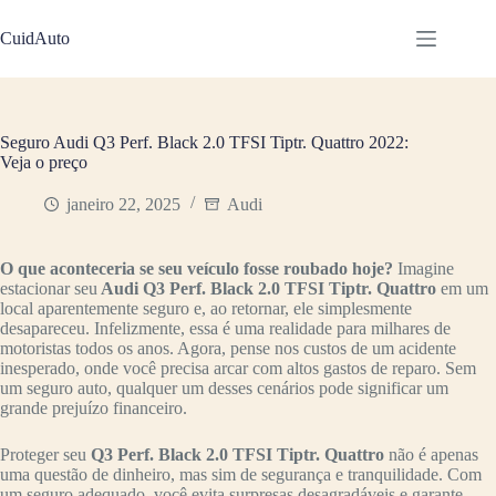
Pular
para
CuidAuto
o
conteúdo
Seguro Audi Q3 Perf. Black 2.0 TFSI Tiptr. Quattro 2022:
Veja o preço
janeiro 22, 2025
Audi
O que aconteceria se seu veículo fosse roubado hoje?
Imagine
estacionar seu
Audi Q3 Perf. Black 2.0 TFSI Tiptr. Quattro
em um
local aparentemente seguro e, ao retornar, ele simplesmente
desapareceu. Infelizmente, essa é uma realidade para milhares de
motoristas todos os anos. Agora, pense nos custos de um acidente
inesperado, onde você precisa arcar com altos gastos de reparo. Sem
um seguro auto, qualquer um desses cenários pode significar um
grande prejuízo financeiro.
Proteger seu
Q3 Perf. Black 2.0 TFSI Tiptr. Quattro
não é apenas
uma questão de dinheiro, mas sim de segurança e tranquilidade. Com
um seguro adequado, você evita surpresas desagradáveis e garante