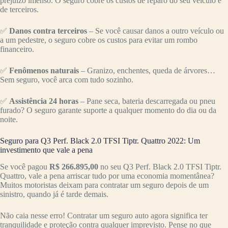
prejuízo imenso. O seguro cobre os custos de reparo do seu veículo e
de terceiros.
✅
Danos contra terceiros
– Se você causar danos a outro veículo ou
a um pedestre, o seguro cobre os custos para evitar um rombo
financeiro.
✅
Fenômenos naturais
– Granizo, enchentes, queda de árvores…
Sem seguro, você arca com tudo sozinho.
✅
Assistência 24 horas
– Pane seca, bateria descarregada ou pneu
furado? O seguro garante suporte a qualquer momento do dia ou da
noite.
Seguro para Q3 Perf. Black 2.0 TFSI Tiptr. Quattro 2022: Um
investimento que vale a pena
Se você pagou
R$ 266.895,00
no seu Q3 Perf. Black 2.0 TFSI Tiptr.
Quattro, vale a pena arriscar tudo por uma economia momentânea?
Muitos motoristas deixam para contratar um seguro depois de um
sinistro, quando já é tarde demais.
Não caia nesse erro! Contratar um seguro auto agora significa ter
tranquilidade e proteção contra qualquer imprevisto. Pense no que