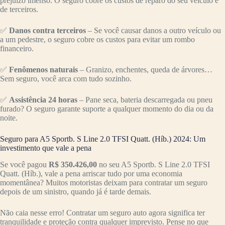
prejuízo imenso. O seguro cobre os custos de reparo do seu veículo e
de terceiros.
✅
Danos contra terceiros
– Se você causar danos a outro veículo ou
a um pedestre, o seguro cobre os custos para evitar um rombo
financeiro.
✅
Fenômenos naturais
– Granizo, enchentes, queda de árvores…
Sem seguro, você arca com tudo sozinho.
✅
Assistência 24 horas
– Pane seca, bateria descarregada ou pneu
furado? O seguro garante suporte a qualquer momento do dia ou da
noite.
Seguro para A5 Sportb. S Line 2.0 TFSI Quatt. (Híb.) 2024: Um
investimento que vale a pena
Se você pagou
R$ 350.426,00
no seu A5 Sportb. S Line 2.0 TFSI
Quatt. (Híb.), vale a pena arriscar tudo por uma economia
momentânea? Muitos motoristas deixam para contratar um seguro
depois de um sinistro, quando já é tarde demais.
Não caia nesse erro! Contratar um seguro auto agora significa ter
tranquilidade e proteção contra qualquer imprevisto. Pense no que