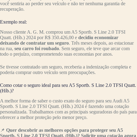
você sentiria ao perder seu veículo e não ter nenhuma garantia de
recuperação.
Exemplo real:
Nosso cliente A. G. M. comprou um A5 Sportb. S Line 2.0 TFSI
Quatt. (Híb.) 2024 por R$ 350.426,00 e
decidiu economizar
deixando de contratar um seguro
. Três meses depois, ao estacionar
na rua,
seu carro foi roubado
. Sem seguro, ele teve que arcar com
todo o prejuízo, comprometendo suas economias por anos.
Se tivesse contratado um seguro, receberia a indenização completa e
poderia comprar outro veículo sem preocupações.
Como cotar o seguro ideal para seu A5 Sportb. S Line 2.0 TFSI Quatt.
(Híb.)?
A melhor forma de saber o custo exato do seguro para seu Audi A5
Sportb. S Line 2.0 TFSI Quatt. (Híb.) 2024 é fazendo uma cotação
personalizada. Trabalhamos com as principais seguradoras do país para
oferecer a melhor proteção pelo menor preço.
📌
Quer descobrir as melhores opções para proteger seu A5
Sportb. S Line 2.0 TFSI Quatt. (Híb.)? Solicite uma cotação agora