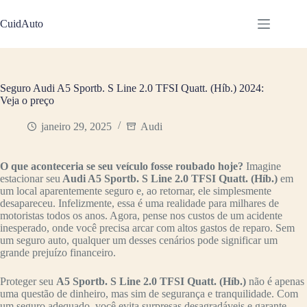
Pular
para
CuidAuto
o
conteúdo
Seguro Audi A5 Sportb. S Line 2.0 TFSI Quatt. (Híb.) 2024:
Veja o preço
janeiro 29, 2025
Audi
O que aconteceria se seu veículo fosse roubado hoje?
Imagine
estacionar seu
Audi A5 Sportb. S Line 2.0 TFSI Quatt. (Híb.)
em
um local aparentemente seguro e, ao retornar, ele simplesmente
desapareceu. Infelizmente, essa é uma realidade para milhares de
motoristas todos os anos. Agora, pense nos custos de um acidente
inesperado, onde você precisa arcar com altos gastos de reparo. Sem
um seguro auto, qualquer um desses cenários pode significar um
grande prejuízo financeiro.
Proteger seu
A5 Sportb. S Line 2.0 TFSI Quatt. (Híb.)
não é apenas
uma questão de dinheiro, mas sim de segurança e tranquilidade. Com
um seguro adequado, você evita surpresas desagradáveis e garante