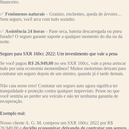
financeiro.
✅
Fenômenos naturais
– Granizo, enchentes, queda de árvores…
Sem seguro, você arca com tudo sozinho.
✅
Assistência 24 horas
– Pane seca, bateria descarregada ou pneu
furado? O seguro garante suporte a qualquer momento do dia ou da
noite.
Seguro para SXR 160cc 2022: Um investimento que vale a pena
Se você pagou
R$ 26.949,00
no seu SXR 160cc, vale a pena arriscar
tudo por uma economia momentânea? Muitos motoristas deixam para
contratar um seguro depois de um sinistro, quando já é tarde demais.
Não caia nesse erro! Contratar um seguro auto agora significa ter
tranquilidade e proteção contra qualquer imprevisto. Pense no que
você sentiria ao perder seu veículo e não ter nenhuma garantia de
recuperação.
Exemplo real:
Nosso cliente A. G. M. comprou um SXR 160cc 2022 por R$
26.949,00 e
decidiu economizar deixando de contratar um seguro
.