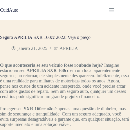
Pular
para
CuidAuto
o
conteúdo
Seguro APRILIA SXR 160cc 2022: Veja o preço
janeiro 21, 2025
APRILIA
O que aconteceria se seu veículo fosse roubado hoje?
Imagine
estacionar seu
APRILIA SXR 160cc
em um local aparentemente
seguro e, ao retornar, ele simplesmente desapareceu. Infelizmente, essa
é uma realidade para milhares de motoristas todos os anos. Agora,
pense nos custos de um acidente inesperado, onde você precisa arcar
com altos gastos de reparo. Sem um seguro auto, qualquer um desses
cenários pode significar um grande prejuízo financeiro.
Proteger seu
SXR 160cc
não é apenas uma questão de dinheiro, mas
sim de segurança e tranquilidade. Com um seguro adequado, você
evita surpresas desagradáveis e garante que, em qualquer situação, terá
suporte imediato e uma solução viável.